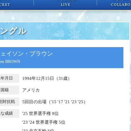
CKET
LIVE
COLLABO
ングル
ジェイソン・ブラウン
son BROWN
生年月日
1994年12月15日（
31歳）
国籍
アメリカ
別対抗戦
5回目の出場（'15 '17 '21 '23 '25）
主な成績
'25 世界選手権 8位
'23 '24 世界選手権 5位