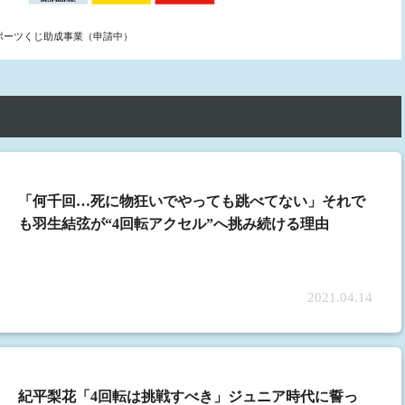
ポーツくじ助成事業（申請中）
「何千回…死に物狂いでやっても跳べてない」それで
も羽生結弦が“4回転アクセル”へ挑み続ける理由
2021.04.14
紀平梨花「4回転は挑戦すべき」ジュニア時代に誓っ