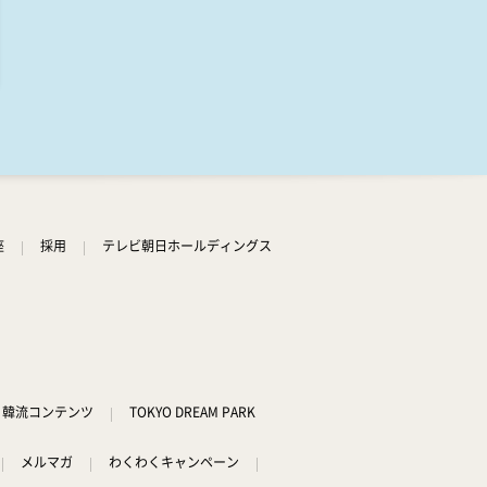
3:55
深夜
おはようゴーちゃん。
座
採用
テレビ朝日ホールディングス
韓流コンテンツ
TOKYO DREAM PARK
メルマガ
わくわくキャンペーン