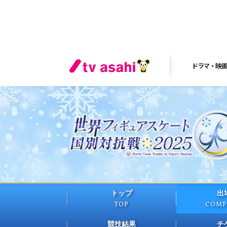
ドラマ・映
トップ
出
TOP
COMP
競技結果
チ