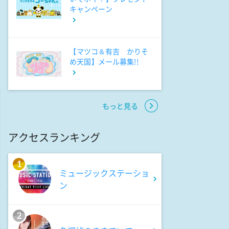
「すべてを操った“誰か"」
キャンペーン
11:09
よる
ペダる!東京
【マツコ＆有吉 かりそ
め天国】メール募集!!
11:15
よる
熱闘甲子園 涙は、強さにな
る。
もっと見る
アクセスランキング
11:45
よる
EIGHT-JAM 【EIGHT-JAM FES
の全貌を公開!コラボパフォー
1
ミュージックステーショ
マンスや舞台裏】
ン
0:40
深夜
2
TRADE ROOM