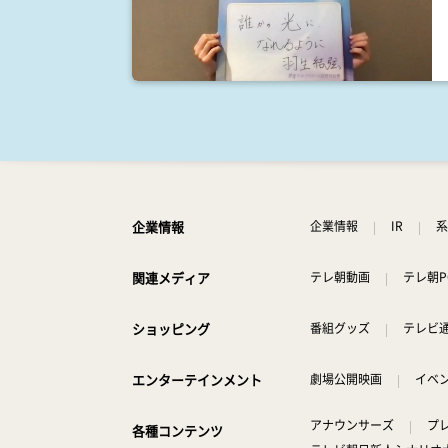
企業情報
企業情報
IR
系
関連メディア
テレ朝動画
テレ朝P
ショッピング
番組グッズ
テレビ
エンターテインメント
劇場公開映画
イベ
アナウンサーズ
プ
各種コンテンツ