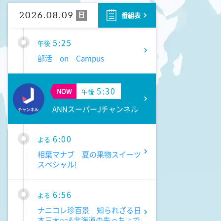
瑛二と下町で涼を感じるバス
旅】
日
2026.08.09
番組表
5:25
午後
部活 on Campus
5:30
NOW
午後
ANNスーパーJチャンネル
6:00
よる
相葉マナブ 夏の果物スイーツ
スペシャル!
6:56
よる
ナニコレ珍百景 知られざる日
本三大○○&北海道の先っちょで