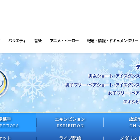
画
バラエティ
音楽
アニメ・ヒーロー
報道・情報・ドキュメンタリー
場選手
エキシビション
放送
ETITORS
EXHIBITION
ON 
ケット
ライブ配信
メダリス