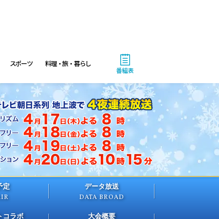
11:45
午前
つながるピックル
11:50
スポーツ
料理・旅・暮らし
午前
番組表
ANNニュース
12:00
ひる
ビートたけしのTVタックル
富士山の大問題2026日本一高
い診療所&山岳救助隊24時
12:55
ひる
予定
データ放送
新婚さんいらっしゃい! 世界
AIR
DATA BROAD
一周中に運命の3回遭遇!?長
崎・奈留島の移住夫婦
トコラボ
大会概要