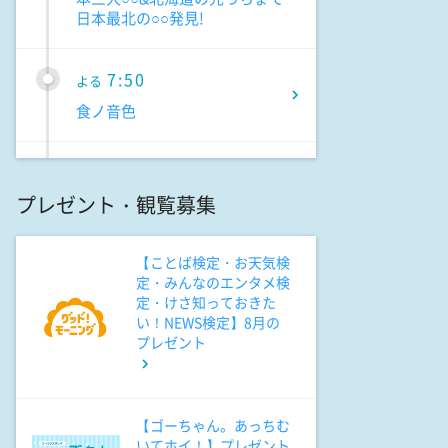
日本最北の○○発見!
7:50
よる
食ノ音色
7:54
よる
プレゼント・観覧募集
ポツンと一軒家 幼少期の親代
わり3姉弟が恩人と50年ぶり再
会!あふれる感動の涙
【ことば検定・お天気検
定・みんなのエンタメ検
定・けさ知っておきた
8:56
よる
い！NEWS検定】8月の
有働Times
プレゼント
10:15
よる
【ゴーちゃん。あっちむ
マイ・フィクション #6
いてホイ！】プレゼント