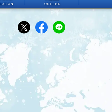
RATION
OUTLINE
1:25
午後
華丸丼と大吉麺 荻窪の丼!カ
レー全国1位VSふぐとすっぽん
300円台
1:55
午後
バスケットボール男子日本代表
国際試合 日本×モンゴル
4:00
午後
バスケ最強ニッポン W杯最終
予選へ!
4:15
午後
路線バスで寄り道の旅 【奥田