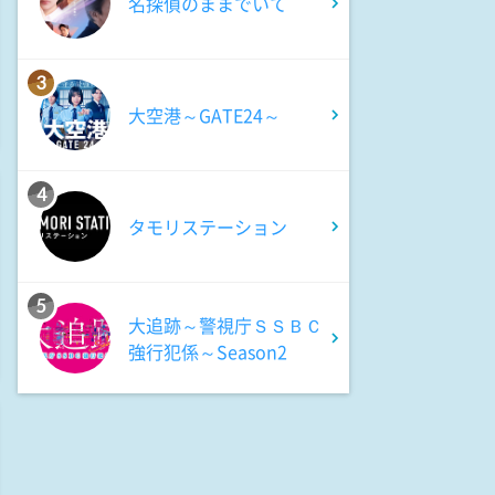
名探偵のままでいて
1:10
深夜
3
有吉クイズ 【できそうな顔し
て実はアヤしい人選手権】
大空港～GATE24～
1:40
深夜
4
熱闘!Mリーグ
タモリステーション
2:10
深夜
5
バスケ☆FIVE～日本バスケ応援
大追跡～警視庁ＳＳＢＣ
宣言～
強行犯係～Season2
2:25
深夜
Get Sports