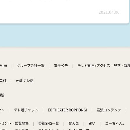
2021.04.06
列局
グループ会社一覧
電子公告
テレビ朝日/アクセス・見学・講
OST
withテレ朝
通販
ント
テレ朝チケット
EX THEATER ROPPONGI
泰流コンテンツ
レゼント・観覧募集
番組SNS一覧
お天気
占い
ゴーちゃん。