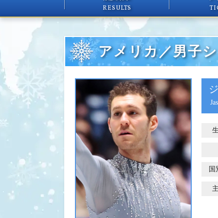
RESULTS
TI
アメリカ／男子シ
Ja
国