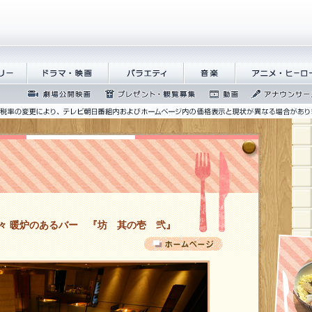
髻ｳ讌ｽ
繝峨く
繝峨Λ繝槭�譏
繝舌Λ繧ｨ繝�
繧｢繝九Γ繝ｻ繝
ぅ
繝ｭ繝ｼ
�逕ｻ
蜍慕判
繧｢繝翫え繝ｳ
蜉��ｴ蜈ｬ髢区
繝励Ξ繧ｼ繝ｳ繝医�
ｵ繝ｼ繧ｺ
丐逕ｻ
隕ｳ隕ｧ蜍滄寔
 暖炉のあるバー 『坊 其の壱 弐』