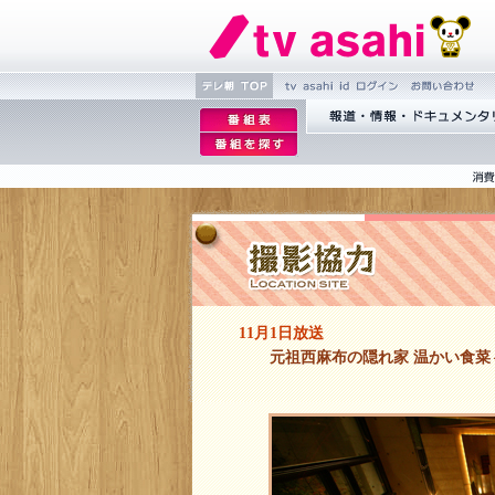
tv asahi id 繝ｭ繧ｰ
縺雁撫縺
繝�Ξ譛
逡
�粋繧上
� TOP
ｪ
逡
蝣ｱ驕薙�諠��ｱ繝ｻ
○
邨
ｪ
繝･繝｡繝ｳ繧ｿ繝ｪ繝ｼ
�｡
邨
ｨ
�
ｒ
謗
｢縺
�
11月1日放送
元祖西麻布の隠れ家 温かい食菜々