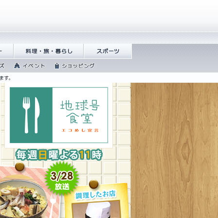
偵�
譁咏炊繝ｻ譌��證ｮ
繧ｹ繝昴�繝
繧峨＠
�
繧
繧､繝吶Φ
繧ｷ繝ｧ繝�ヴ
繝�
繝ｳ繧ｰ