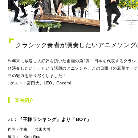
クラシック奏者が演奏したいアニメソング
昨年末に放送し大好評を頂いた企画の第2弾！日本を代表するクラシ
ひ演奏したい！」という話題のアニソンを、この日限りの豪華オー
曲の魅力を語り尽くしました！
♪ゲスト：宮田大、LEO、Cocomi
楽曲紹介
♪1：『王様ランキング』より「BOY」
作詞・作曲： 常田大希
編曲： King Gnu