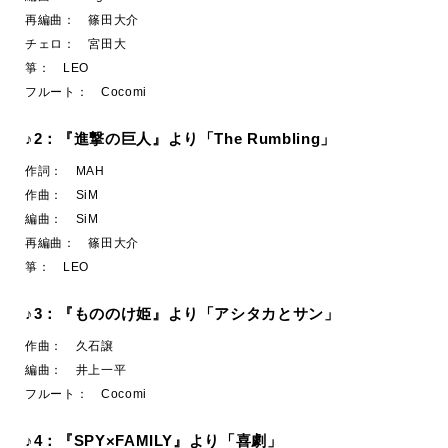
再編曲： 篠田大介
チェロ： 宮田大
箏： LEO
フルート： Cocomi
♪2：『進撃の巨人』より「The Rumbling」
作詞： MAH
作曲： SiM
編曲： SiM
再編曲： 篠田大介
箏： LEO
♪3：『もののけ姫』より「アシタカとサン」
作曲： 久石譲
編曲： 井上一平
フルート： Cocomi
♪4：『SPY×FAMILY』より「喜劇」