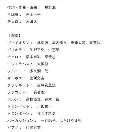
作詞・作曲・編曲： 星野源
再編曲： 井上一平
チェロ： 宮田大
【演奏】
ヴァイオリン： 林周雅、堀内優里、東條太河、東亮汰
ヴィオラ： 生野正樹、中恵菜
チェロ： 稲本有彩、泉優志
コントラバス： 大槻健
フルート： 多久潤一朗
オーボエ： 荒川文吉
クラリネット： 篠塚友里江
ファゴット： 長哲也
ホルン： 高橋臣宜、鈴木一裕
トランペット： 川田修一
トロンボーン： 佐々木匡史
パーカッション： 一丸聡子、はたけやま裕
ピアノ： 紺野紗衣