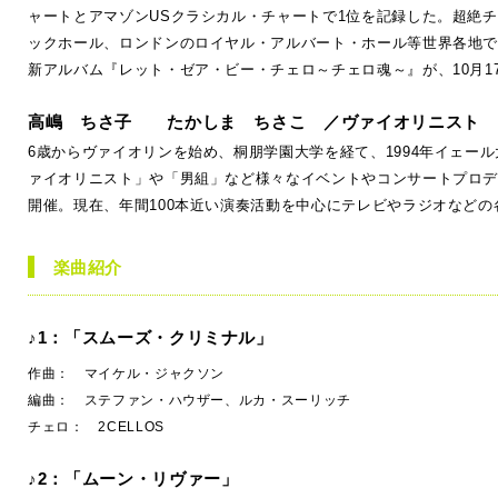
ャートとアマゾンUSクラシカル・チャートで1位を記録した。超絶
ックホール、ロンドンのロイヤル・アルバート・ホール等世界各地で
新アルバム『レット・ゼア・ビー・チェロ～チェロ魂～』が、10月1
高嶋 ちさ子 たかしま ちさこ ／ヴァイオリニスト
6歳からヴァイオリンを始め、桐朋学園大学を経て、1994年イェー
ァイオリニスト」や「男組」など様々なイベントやコンサートプロデュ
開催。現在、年間100本近い演奏活動を中心にテレビやラジオなど
楽曲紹介
♪1：「スムーズ・クリミナル」
作曲： マイケル・ジャクソン
編曲： ステファン・ハウザー、ルカ・スーリッチ
チェロ： 2CELLOS
♪2：「ムーン・リヴァー」