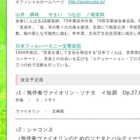
オフィシャルホームページ
http://agatsuma.tv/
山井 綱雄 やまい つなお ／能楽師
金春(こんぱる)流能楽師。73年横浜市出身。79世宗家故金春信高
「道成寺」「翁」等の数々の大曲を披演。全国にて能楽公演・学校
数。能の新たな可能性に挑む。昨年度、文化庁文化交流使に就任し
日本フィルハーモニー交響楽団
1956年創立。“音楽を通して文化を発信する”日本フィルは、首
コンサート」、音楽との出会いを広げる「エデュケーション・プロ
三つの柱で活動を行っている。
放送予定曲
♪1：
無伴奏ヴァイオリン・ソナタ イ短調 Op.27,No.
作曲 ： Ｅ．イザイ
ヴァイオリン ： 五嶋龍
♪2：
シャコンヌ
（無伴奏ヴァイオリンのためのソナタとパルティータ第