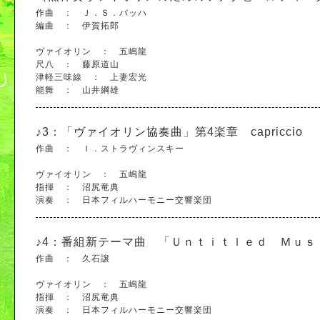
作曲 ： Ｊ．Ｓ．バッハ
編曲 ： 伊賀拓郎
ヴァイオリン ： 五嶋龍
尺八 ： 藤原道山
津軽三味線 ： 上妻宏光
能舞 ： 山井綱雄
♪3：
「ヴァイオリン協奏曲」第4楽章 capriccio
作曲 ： Ｉ．ストラヴィンスキー
ヴァイオリン ： 五嶋龍
指揮 ： 沼尻竜典
演奏 ： 日本フィルハーモニー交響楽団
♪4：
番組新テーマ曲 「Ｕｎｔｉｔｌｅｄ Ｍｕｓ
作曲 ： 久石譲
ヴァイオリン ： 五嶋龍
指揮 ： 沼尻竜典
演奏 ： 日本フィルハーモニー交響楽団