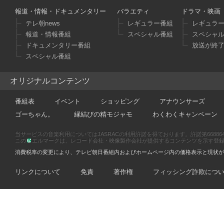
報道・情報・ドキュメンタリー
バラエティ
ドラマ・映画
テレ朝news
レギュラー番組
レギュラ
報道・情報番組
スペシャル番組
スペシャ
ドキュメンタリー番組
放送が終
スペシャル番組
オリジナルコンテンツ
番組表
イベント
ショッピング
アナウンサーズ
ゴーちゃん。
縁結びの精モジャモ
わくわくキャンペーン
当サービスの音楽利用についてはJASRACの利用許諾を得ております。許諾第66886470
この
エルマークは、レコード会社・映像製作会社が提供するコンテンツを示す登録商標です
消費税率の変更により、テレビ朝日番組内およびホームページ内の価格表示と現状が
リンクについて
免責
著作権
フィッシング詐欺につ