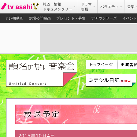
報道・情報
ドラマ
バラエティ
音楽
ドキュメンタリー
映画
テレ朝動画
劇場公開映画
プレゼント・募集
アナウンサーズ
イベント
2015年10月4日