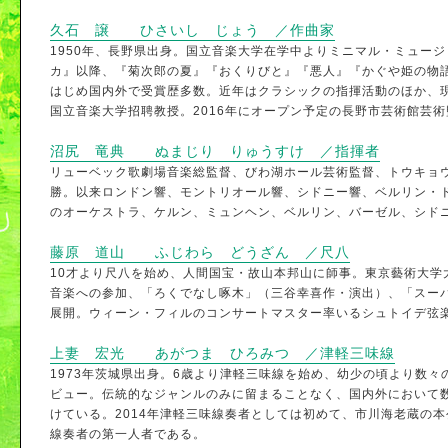
久石 譲 ひさいし じょう ／作曲家
1950年、長野県出身。国立音楽大学在学中よりミニマル・ミュー
カ』以降、『菊次郎の夏』『おくりびと』『悪人』『かぐや姫の物
はじめ国内外で受賞歴多数。近年はクラシックの指揮活動のほか、現
国立音楽大学招聘教授。2016年にオープン予定の長野市芸術館芸
沼尻 竜典 ぬまじり りゅうすけ ／指揮者
リューベック歌劇場音楽総監督、びわ湖ホール芸術監督、トウキョウ
勝。以来ロンドン響、モントリオール響、シドニー響、ベルリン・
のオーケストラ、ケルン、ミュンヘン、ベルリン、バーゼル、シド
藤原 道山 ふじわら どうざん ／尺八
10才より尺八を始め、人間国宝・故山本邦山に師事。東京藝術大学
音楽への参加、「ろくでなし啄木」（三谷幸喜作・演出）、「スー
展開。ウィーン・フィルのコンサートマスター率いるシュトイデ弦
上妻 宏光 あがつま ひろみつ ／津軽三味線
1973年茨城県出身。6歳より津軽三味線を始め、幼少の頃より数々
ビュー。伝統的なジャンルのみに留まることなく、国内外において数
けている。2014年津軽三味線奏者としては初めて、市川海老蔵の
線奏者の第一人者である。