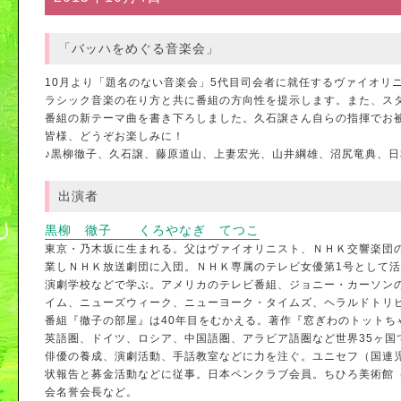
「バッハをめぐる音楽会」
10月より「題名のない音楽会」5代目司会者に就任するヴァイオリ
ラシック音楽の在り方と共に番組の方向性を提示します。また、ス
番組の新テーマ曲を書き下ろしました。久石譲さん自らの指揮でお
皆様、どうぞお楽しみに！
♪黒柳徹子、久石譲、藤原道山、上妻宏光、山井綱雄、沼尻竜典、
出演者
黒柳 徹子 くろやなぎ てつこ
東京・乃木坂に生まれる。父はヴァイオリニスト、ＮＨＫ交響楽団
業しＮＨＫ放送劇団に入団。ＮＨＫ専属のテレビ女優第1号として活躍
演劇学校などで学ぶ。アメリカのテレビ番組、ジョニー・カーソン
イム、ニューズウィーク、ニューヨーク・タイムズ、ヘラルドトリ
番組『徹子の部屋』は40年目をむかえる。著作『窓ぎわのトットち
英語圏、ドイツ、ロシア、中国語圏、アラビア語圏など世界35ヶ
俳優の養成、演劇活動、手話教室などに力を注ぐ。ユニセフ（国連
状報告と募金活動などに従事。日本ペンクラブ会員。ちひろ美術館
会名誉会長など。