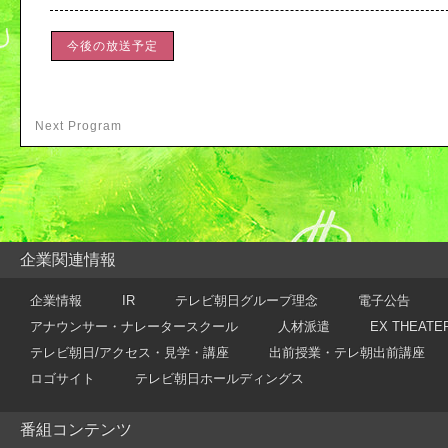
今後の放送予定
Next Program
企業関連情報
企業情報
IR
テレビ朝日グループ理念
電子公告
アナウンサー・ナレータースクール
人材派遣
EX THEATE
テレビ朝日/アクセス・見学・講座
出前授業・テレ朝出前講座
ロゴサイト
テレビ朝日ホールディングス
番組コンテンツ