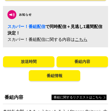
お
スカパー！番組配信
で同時配信＋見逃し1週間配信
決定！
スカパー！番組配信に関する内容は
こちら
放送時間
番組内容
番組情報
番組内容
番組に関するリクエストはこちら