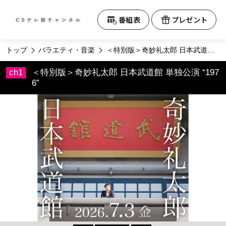
テレビ朝日CS
番組表
プレゼント
トップ
バラエティ・音楽
＜特別版＞奇妙礼太郎 日本武道館 単独公演 “1976”
＜特別版＞奇妙礼太郎 日本武道館 単独公演 “197
6”