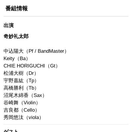
番組情報
出演
奇妙礼太郎
中込陽大（Pf / BandMaster）
Keity（Ba）
CHIE HORIGUCHI（Gt）
松浦大樹（Dr）
宇野嘉紘（Tp）
高橋勝利（Tb）
沼尾木綿香（Sax）
谷崎舞（Violin）
吉良都（Cello）
秀岡悠汰（viola）
ゲスト