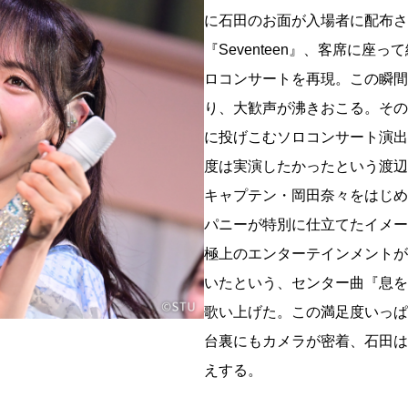
に石田のお面が入場者に配布さ
『Seventeen』、客席に
ロコンサートを再現。この瞬間
り、大歓声が沸きおこる。その
に投げこむソロコンサート演出
度は実演したかったという渡辺
キャプテン・岡田奈々をはじめ
パニーが特別に仕立てたイメー
極上のエンターテインメントが
いたという、センター曲『息を
歌い上げた。この満足度いっぱ
台裏にもカメラが密着、石田は
えする。