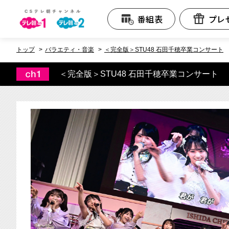
テレビ朝日CS
番組表
プレ
トップ
バラエティ・音楽
＜完全版＞STU48 石田千穂卒業コンサート
＜完全版＞STU48 石田千穂卒業コンサート