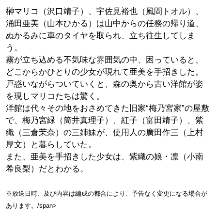
榊マリコ（沢口靖子）、宇佐見裕也（風間トオル）、
涌田亜美（山本ひかる）は山中からの任務の帰り道、
ぬかるみに車のタイヤを取られ、立ち往生してしま
う。
霧が立ち込める不気味な雰囲気の中、困っていると、
どこからかひとりの少女が現れて亜美を手招きした。
戸惑いながらついていくと、森の奥から古い洋館が姿
を現しマリコたちは驚く。
洋館は代々その地をおさめてきた旧家“梅乃宮家”の屋敷
で、梅乃宮緑（筒井真理子）、紅子（富田靖子）、紫
織（三倉茉奈）の三姉妹が、使用人の廣田作三（上村
厚文）と暮らしていた。
また、亜美を手招きした少女は、紫織の娘・凛（小南
希良梨）だとわかる。
※放送日時、及び内容は編成の都合により、予告なく変更になる場合が
あります。/span>