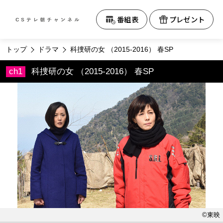
テレビ朝日CS
番組表
プレゼント
トップ
ドラマ
科捜研の女 （2015-2016） 春SP
科捜研の女 （2015-2016） 春SP
©東映