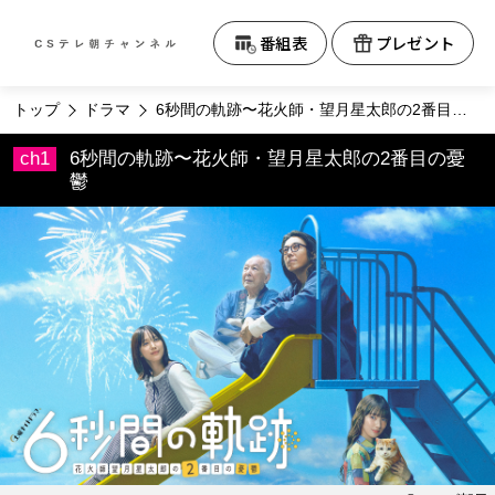
テレビ朝日CS
番組表
プレゼント
トップ
ドラマ
6秒間の軌跡〜花火師・望月星太郎の2番目の憂鬱
6秒間の軌跡〜花火師・望月星太郎の2番目の憂
鬱