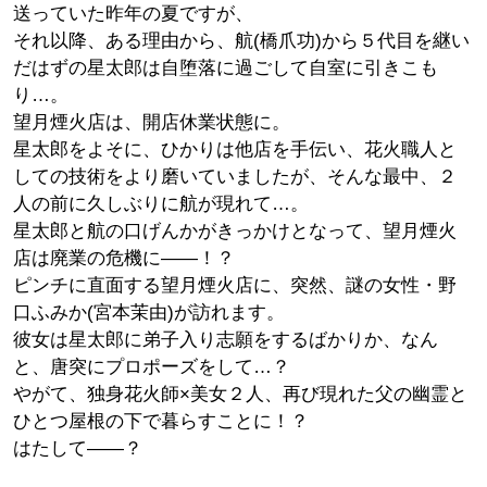
送っていた昨年の夏ですが、
それ以降、ある理由から、航(橋爪功)から５代目を継い
だはずの星太郎は自堕落に過ごして自室に引きこも
り…。
望月煙火店は、開店休業状態に。
星太郎をよそに、ひかりは他店を手伝い、花火職人と
しての技術をより磨いていましたが、そんな最中、２
人の前に久しぶりに航が現れて…。
星太郎と航の口げんかがきっかけとなって、望月煙火
店は廃業の危機に――！？
ピンチに直面する望月煙火店に、突然、謎の女性・野
口ふみか(宮本茉由)が訪れます。
彼女は星太郎に弟子入り志願をするばかりか、なん
と、唐突にプロポーズをして…？
やがて、独身花火師×美女２人、再び現れた父の幽霊と
ひとつ屋根の下で暮らすことに！？
はたして――？