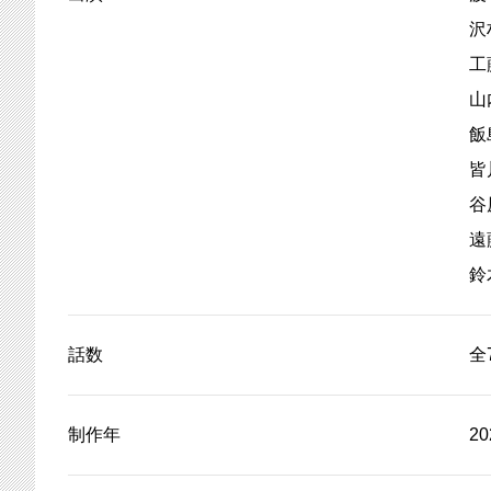
沢
工
山
飯
皆
谷
遠
鈴
話数
全
制作年
2