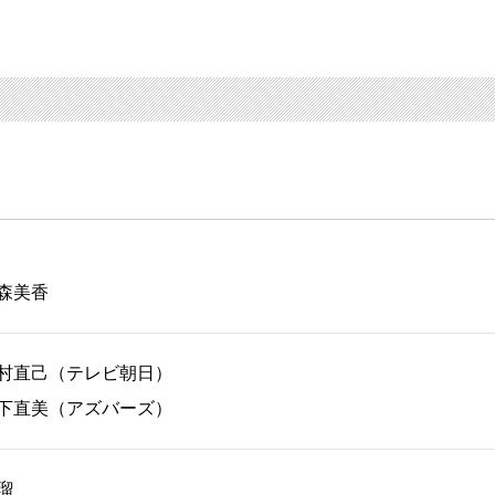
森美香
村直己（テレビ朝日）
下直美（アズバーズ）
瑠