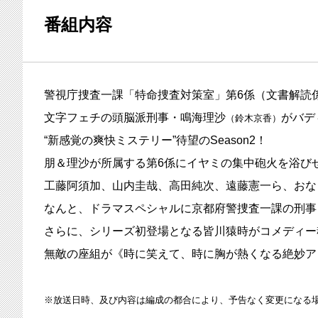
番組内容
警視庁捜査一課「特命捜査対策室」第6係（文書解読
文字フェチの頭脳派刑事・鳴海理沙
がバデ
（鈴木京香）
“新感覚の爽快ミステリー”待望のSeason2！
朋＆理沙が所属する第6係にイヤミの集中砲火を浴び
工藤阿須加、山内圭哉、高田純次、遠藤憲一ら、おな
なんと、ドラマスペシャルに京都府警捜査一課の刑事
さらに、シリーズ初登場となる皆川猿時がコメディー
無敵の座組が《時に笑えて、時に胸が熱くなる絶妙ア
※放送日時、及び内容は編成の都合により、予告なく変更になる