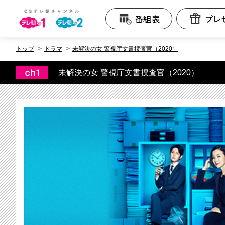
テレビ朝日CS
番組表
プレ
トップ
ドラマ
未解決の女 警視庁文書捜査官（2020）
未解決の女 警視庁文書捜査官（2020）