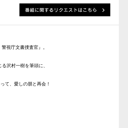
番組に
 警視庁文書捜査官』。
じる沢村一樹を筆頭に、
なって、愛しの朋と再会！