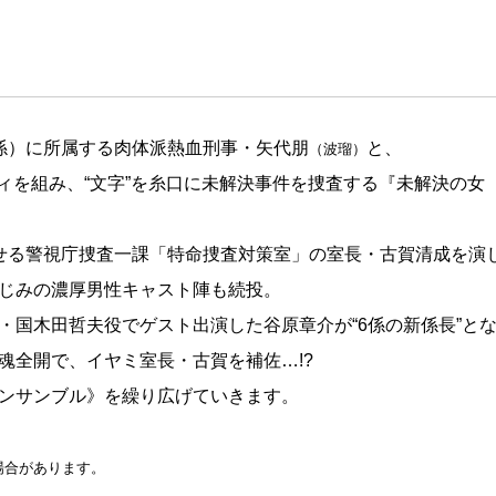
係）に所属する肉体派熱血刑事・矢代朋
と、
（波瑠）
ィを組み、“文字”を糸口に未解決事件を捜査する『未解決の女
せる警視庁捜査一課「特命捜査対策室」の室長・古賀清成を演
じみの濃厚男性キャスト陣も続投。
・国木田哲夫役でゲスト出演した谷原章介が“6係の新係長”と
魂全開で、イヤミ室長・古賀を補佐…!?
ンサンブル》を繰り広げていきます。
場合があります。