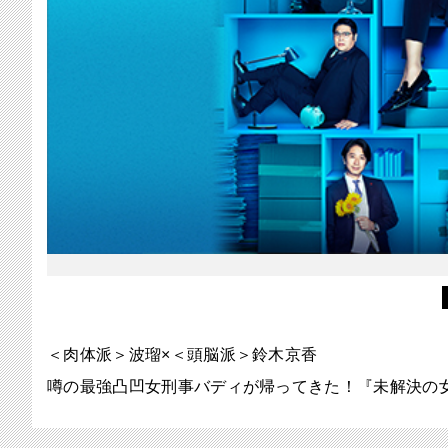
＜肉体派＞波瑠×＜頭脳派＞鈴木京香
噂の最強凸凹女刑事バディが帰ってきた！『未解決の女』