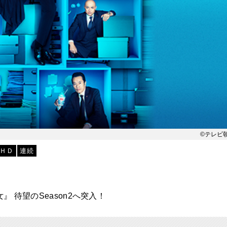
©テレビ
ＨＤ
連続
 待望のSeason2へ突入！