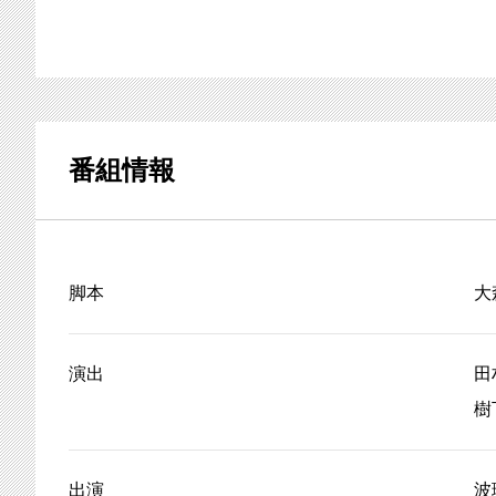
番組情報
脚本
大
演出
田
樹
出演
波