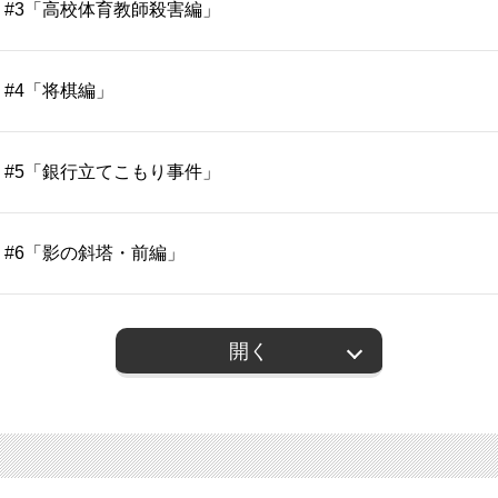
#3「高校体育教師殺害編」
#4「将棋編」
#5「銀行立てこもり事件」
#6「影の斜塔・前編」
開く