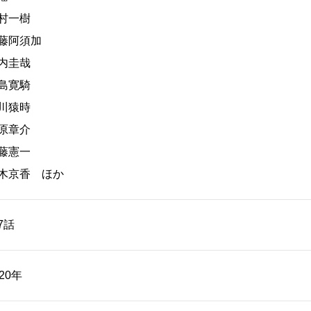
村一樹
藤阿須加
内圭哉
島寛騎
川猿時
原章介
藤憲一
木京香 ほか
7話
020年