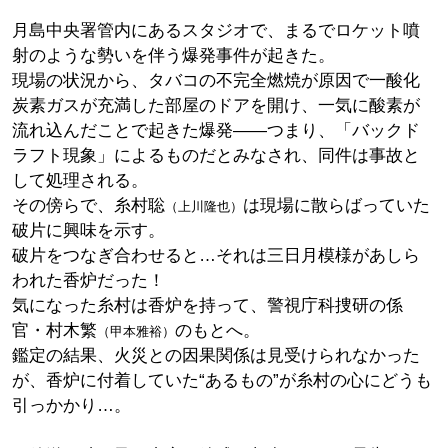
月島中央署管内にあるスタジオで、まるでロケット噴
射のような勢いを伴う爆発事件が起きた。
現場の状況から、タバコの不完全燃焼が原因で一酸化
炭素ガスが充満した部屋のドアを開け、一気に酸素が
流れ込んだことで起きた爆発――つまり、「バックド
ラフト現象」によるものだとみなされ、同件は事故と
して処理される。
その傍らで、糸村聡
は現場に散らばっていた
（上川隆也）
破片に興味を示す。
破片をつなぎ合わせると…それは三日月模様があしら
われた香炉だった！
気になった糸村は香炉を持って、警視庁科捜研の係
官・村木繁
のもとへ。
（甲本雅裕）
鑑定の結果、火災との因果関係は見受けられなかった
が、香炉に付着していた“あるもの”が糸村の心にどうも
引っかかり…。