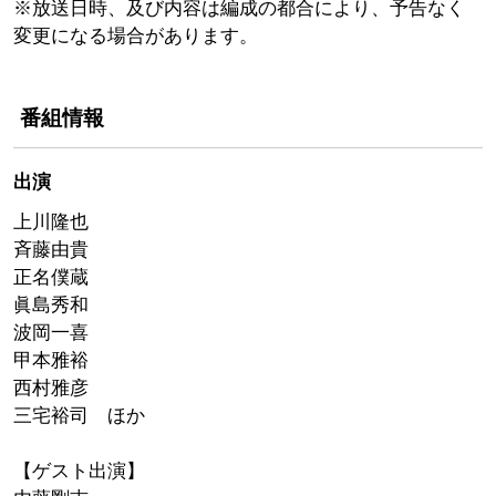
※放送日時、及び内容は編成の都合により、予告なく
変更になる場合があります。
番組情報
出演
上川隆也
斉藤由貴
正名僕蔵
眞島秀和
波岡一喜
甲本雅裕
西村雅彦
三宅裕司 ほか
【ゲスト出演】