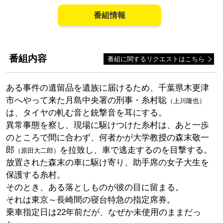
番組情報
番組内容
番組に関するリクエストはこちら
ある事件の遺留品を遺族に届けるため、千葉県木更津
市へやって来た月島中央署の刑事・糸村聡
（上川隆也）
は、タイヤの軋む音と銃撃音を耳にする。
異常事態を察し、現場に駆けつけた糸村は、あと一歩
のところで間に合わず、何者かが大学教授の森末敬一
郎
を拉致し、車で逃走するのを目撃する。
（原田大二郎）
放置された森末の車に駆け寄り、助手席の女子大生を
保護する糸村。
そのとき、ある落としものが彼の目に留まる。
それは東京～長崎間の寝台特急の指定席券。
乗車指定日は22年前だが、なぜか未使用のままだっ