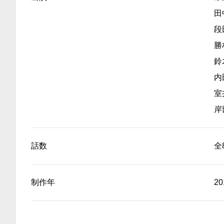
田
段
勝
鈴
内
室
岸
話数
全
制作年
2