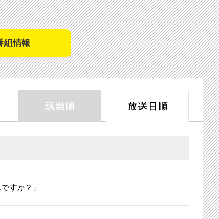
番組情報
話数順
放送日
んですか？」