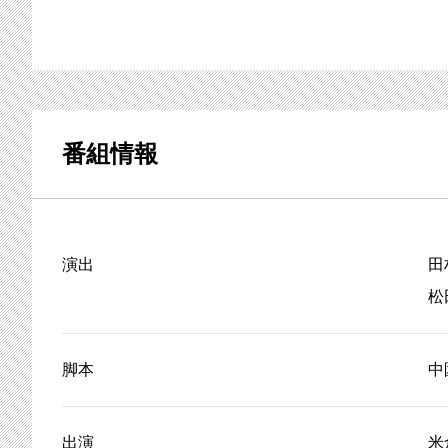
番組情報
演出
田
松
脚本
中
出演
米