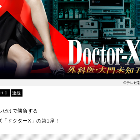
©テレビ
ＨＤ
連続
ルだけで勝負する
「ドクターX」の第1弾！