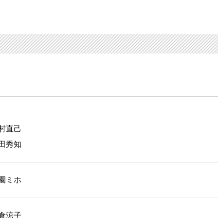
村直己
田秀知
園ミホ
倉涼子