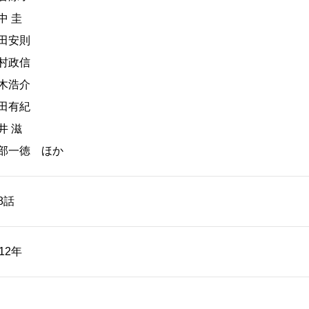
中 圭
田安則
村政信
木浩介
田有紀
井 滋
部一徳 ほか
8話
012年