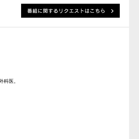
番組に
外科医。