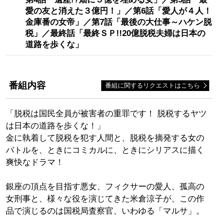
愛の友と消えた３億円！」／第6話「愛人が４人！
金庫番の女帝」／第7話「最後の大仕事～ハケン脱
税」／最終話「最終ＳＰ!!20億脱税夫婦は日本の
道路を歩くな」
番組内容
番組に関するリクエストはこちら
「脱税は国民全員が被害者の重罪です！ 脱税するヤツ
は日本の道路を歩くな！」
金に執着して脱税を犯す人間と、脱税を摘発する女の
バトルを、ときにコミカルに、ときにシリアスに描く
爽快なドラマ！
銀座の頂点を目指す悪女、フィクサーの愛人、孤高の
女刑事と、様々な役を演じてきた米倉涼子が、この作
品で演じるのは国税局査察官、いわゆる「マルサ」。