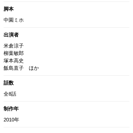
脚本
中園ミホ
出演者
米倉涼子
柳葉敏郎
塚本高史
飯島直子 ほか
話数
全8話
制作年
2010年