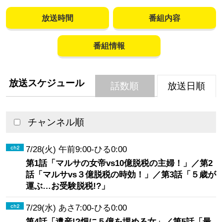
放送時間
番組内容
番組情報
放送スケジュール
話数順
放送日順
チャンネル順
7/28(火) 午前9:00-ひる0:00
第1話「マルサの女帝vs10億脱税の主婦！」／第2
話「マルサvs３億脱税の時効！」／第3話「５歳が
運ぶ…お受験脱税!?」
7/29(水) あさ7:00-ひる0:00
第4話「遺産!?畑に５億を埋める女」／第5話「最