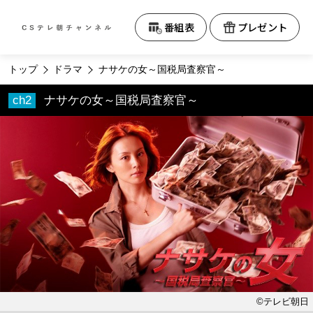
テレビ朝日CS
番組表
プレゼント
トップ
ドラマ
ナサケの女～国税局査察官～
ナサケの女～国税局査察官～
©テレビ朝日