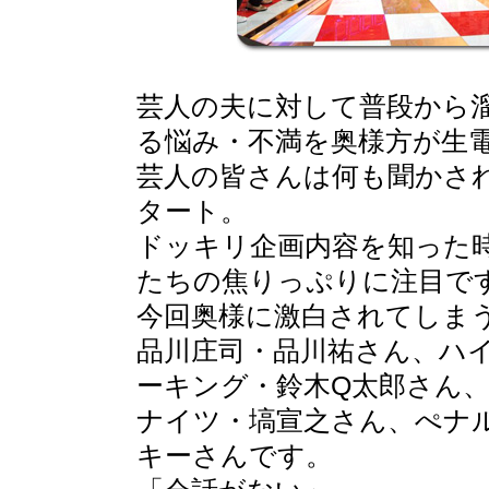
芸人の夫に対して普段から
る悩み・不満を奥様方が生
芸人の皆さんは何も聞かさ
タート。
ドッキリ企画内容を知った
たちの焦りっぷりに注目で
今回奥様に激白されてしま
品川庄司・品川祐さん、ハ
ーキング・鈴木Q太郎さん
ナイツ・塙宣之さん、ぺナ
キーさんです。