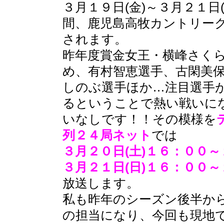
３月１９日(金)～３月２１日
間、鹿児島高牧カントリー
されます。
昨年度賞金女王・横峰さく
め、有村智恵選手、古閑美
しのぶ選手ほか…注目選手
るということで熱い戦いに
いなしです！！その模様を
列２４局ネット
では
３月２０日(土)１６：００
３月２１日(日)１６：００
放送します。
私も昨年のシーズン後半か
の担当になり、今回も現地