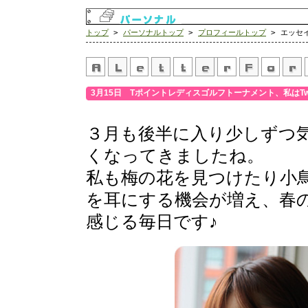
トップ
>
パーソナルトップ
>
プロフィールトップ
> エッセ
3月15日 Tポイントレディスゴルフトーナメント、私はTwi
３月も後半に入り少しずつ
くなってきましたね。
私も梅の花を見つけたり小
を耳にする機会が増え、春
感じる毎日です♪