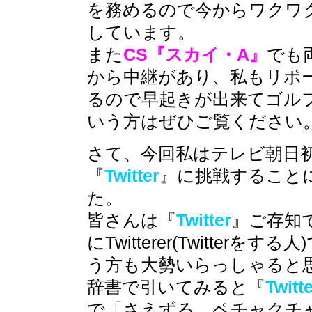
を務めるので今からワクワ
しています。
また
CS『スカイ・A』
でも
から中継があり、私もリポ
るので早起きが出来てゴル
いう方はぜひご覧ください
さて、今回私はテレビ朝日
『
Twitter
』に挑戦すること
た。
皆さんは『
Twitter
』ご存知
にTwitterer(Twitterを
う方も大勢いらっしゃると
辞書で引いてみると『
Twitt
で「さえずる、ペチャクチ