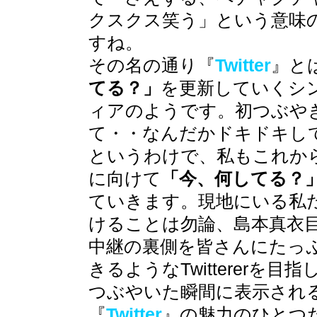
クスクス笑う」という意味
すね。
その名の通り『
Twitter
』と
てる？」
を更新していくシ
ィアのようです。初つぶや
て・・なんだかドキドキし
というわけで、私もこれか
に向けて
「今、何してる？
ていきます。現地にいる私
けることは勿論、島本真衣
中継の裏側を皆さんにたっ
きるようなTwittererを目
つぶやいた瞬間に表示され
『
Twitter
』の魅力のひとつ