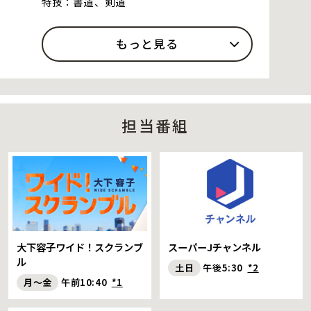
特技：書道、剣道
もっと見る
担当番組
大下容子ワイド！スクランブ
スーパーJチャンネル
ル
土日
午後5:30
*2
月～金
午前10:40
*1