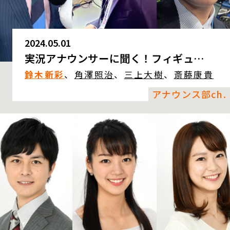
2024.05.01
実況アナウンサーに聞く！フィギュ…
鈴木新彩
、
角澤照治
、
三上大樹
、
斎藤康貴
アナウンス部ch.