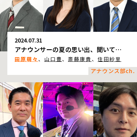
2024.07.31
アナウンサーの夏の思い出、聞いて…
田原萌々
、
山口豊
、
斎藤康貴
、
住田紗里
アナウンス部ch.