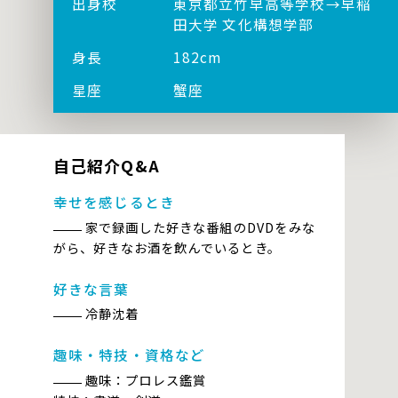
出身校
東京都立竹早高等学校→早稲
田大学 文化構想学部
身長
182cm
星座
蟹座
自己紹介Q&A
幸せを感じるとき
家で録画した好きな番組のDVDをみな
がら、好きなお酒を飲んでいるとき。
好きな言葉
冷静沈着
趣味・特技・資格など
趣味：プロレス鑑賞