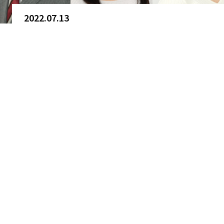
2022.07.13
生活リズム＆欠かせない○○時間
布施宏倖
、
斎藤康貴
、
紀真耶
、
下村彩里
アナウンス部ch.
一覧はこちら
新着関連「動画」