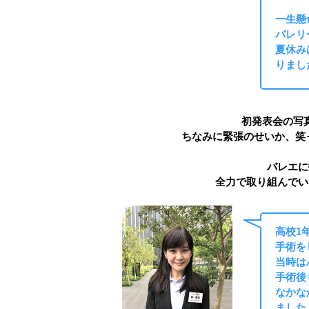
一生懸
バレリ
夏休み
りまし
初発表会の写
ちなみに緊張のせいか、笑
バレエに
全力で取り組んでい
高校1
手術を
当時は
手術後
なかな
ました