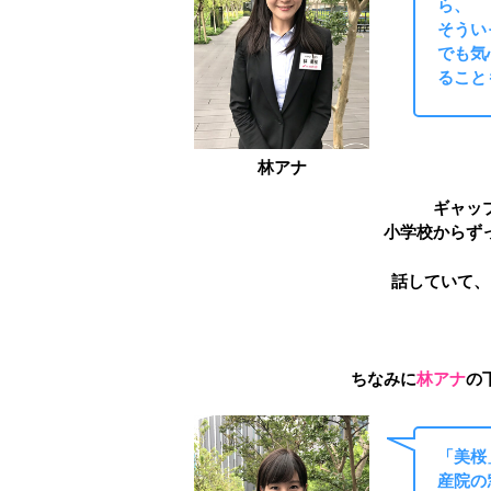
ら、
そうい
でも気
ること
林アナ
ギャッ
小学校からず
話していて、
ちなみに
林アナ
の
「美桜
産院の