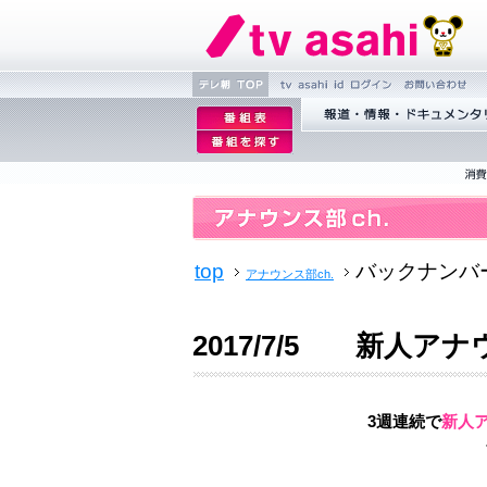
テレ朝 TOP
tv asahi id ログ
お問い合わ
番
せ
組
番
報道・情報・ドキュメンタリー
表
組
を
探
す
top
バックナンバ
アナウンス部ch.
2017/7/5 新人
3週連続で
新人