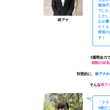
勉強不
でした
しかし
林アナ
心が優
たくさ
実習の
す！
3週間全力
満開の林美
対照的に、
林アナの
そんな
林ア
「クラ
4歳の