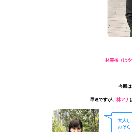
林美桜（はや
今回は
早速ですが、
林アナ
大人し
おそら