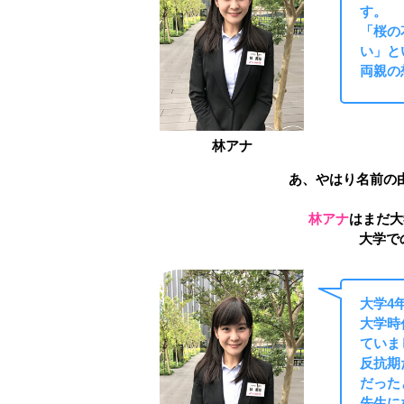
す。
「桜の
い」と
両親の
林アナ
あ、やはり名前の
林アナ
はまだ大
大学で
大学4
大学時
ていま
反抗期
だった
先生に