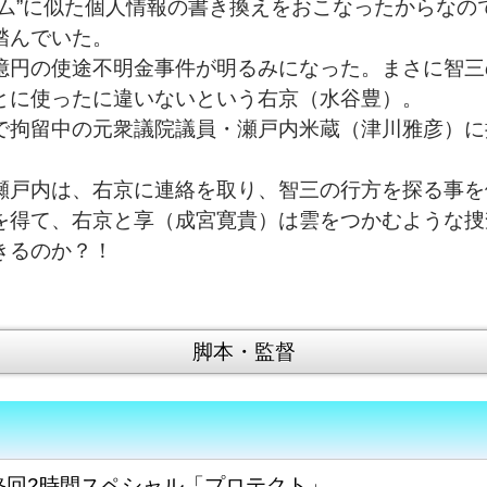
ム”に似た個人情報の書き換えをおこなったからなの
踏んでいた。
円の使途不明金事件が明るみになった。まさに智三
とに使ったに違いないという右京（水谷豊）。
拘留中の元衆議院議員・瀬戸内米蔵（津川雅彦）に
戸内は、右京に連絡を取り、智三の行方を探る事を
を得て、右京と享（成宮寛貴）は雲をつかむような捜
きるのか？！
脚本・監督
終回2時間スペシャル「プロテクト」