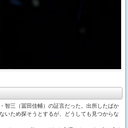
・智三（冨田佳輔）の証言だった。出所したばか
ないため探そうとするが、どうしても見つからな