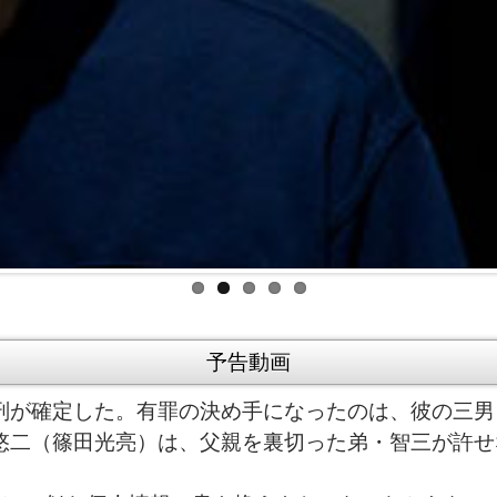
予告動画
が確定した。有罪の決め手になったのは、彼の三男
悠二（篠田光亮）は、父親を裏切った弟・智三が許せ