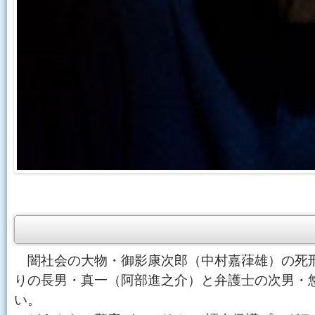
闇社会の大物・御影康次郎（中村嘉葎雄）の死刑
りの長男・真一（阿部進之介）と弁護士の次男・
い。