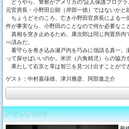
どうやら、警察がアメリカの“証人保護プログラ
元官房長・小野田公顕（岸部一徳）ではないかと
ちょうどそのころ、亡き小野田官房長による一億
件が事実なら、小野田のことなので何か必要なこ
真相を突き止めるため、康次郎は同じ拘置所内で
べ済みだ。
看守らを巻き込み瀬戸内を巧みに強請る真一。瀬
って探せばいいのか。米沢（六角精児）らの協力
果たして右京と享は智三を見つけ出すことがで
ゲスト：中村嘉葎雄、津川雅彦、阿部進之介
バックナンバー
最