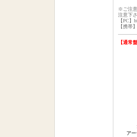
※ご注意
注意下
【PC】
h
【携帯】htt
【通常
アー