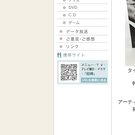
タ
アーテ