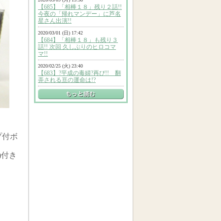
プ付ボ
)付き