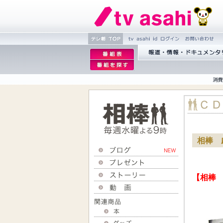
繝�Ξ譛
tv asahi id 繝ｭ繧ｰ
縺雁撫縺
逡
� TOP
�粋繧上
逡
蝣ｱ驕薙�諠��ｱ繝ｻ
ｪ
○
ｪ
繝･繝｡繝ｳ繧ｿ繝ｪ繝ｼ
邨
邨
�｡
�
ｨ
ｒ
謗
｢縺
相棒 
�
【相棒