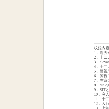
収録内
1．過去
2．十二
3．elevat
4．十二
5．警視
6．警視
7．右京
8．dialog
9．SI
10．突
11．十
12．入
13．七