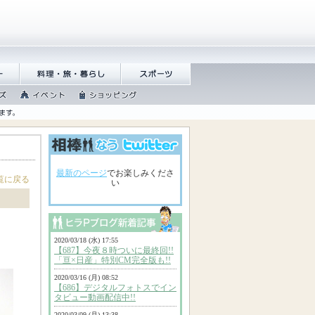
偵�
譁咏炊繝ｻ譌��證ｮ
繧ｹ繝昴�繝
繧峨＠
�
繧
繧､繝吶Φ
繧ｷ繝ｧ繝�ヴ
繝�
繝ｳ繧ｰ
覧に戻る