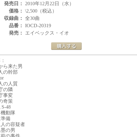
発売日：
2010年12月22日（水）
価格：
\2,500（税込）
収録曲：
全30曲
品番：
IOCD-20319
発売：
エイベックス・イオ
容：
から来た男
人の幹部
or
人の人質
庁の隣
庁事変
の奇策
 S-48
Tと機動隊
入準備
二人の容疑者
れ墨の男
年前の事件