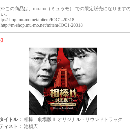
※この商品は、mu-mo（ミュゥモ） での限定販売になります
さい。
ttp://shop.mu-mo.net/mitem/IOC1-20318
p://m-shop.mu-mo.net/mitem/IOC1-20318
盤】
タイトル：
相棒 劇場版Ⅱ オリジナル・サウンドトラック
ティスト：
池頼広