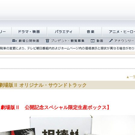
繝峨く
繝峨Λ繝槭�譏
繝舌Λ繧ｨ繝�
髻ｳ讌ｽ
繧｢繝九Γ繝ｻ繝
�逕ｻ
ぅ
繝ｭ繝ｼ
蜉��ｴ蜈ｬ髢区
繝励Ξ繧ｼ繝ｳ繝医�
蜍慕判
繧｢繝翫え繝ｳ
丐逕ｻ
隕ｳ隕ｧ蜍滄寔
ｵ繝ｼ繧ｺ
▲一
劇場版Ⅱ オリジナル・サウンドトラック
 劇場版Ⅱ 公開記念スペシャル限定生産ボックス】