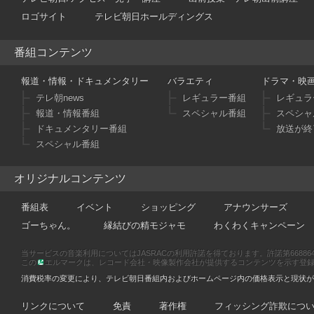
【
デス
ロゴサイト
テレビ朝日ホールディングス
ー・ク
2016年
番組コンテンツ
【
スト
を。
報道・情報・ドキュメンタリー
バラエティ
ドラマ・映
【
キャ
テレ朝news
レギュラー番組
レギュラ
を追加
報道・情報番組
スペシャル番組
スペシャ
2016年
ドキュメンタリー番組
放送が終
【
スト
スペシャル番組
を。
【
デス
オリジナルコンテンツ
キルメ
【
デー
番組表
イベント
ショッピング
アナウンサーズ
を公開
ゴーちゃん。
縁結びの精モジャモ
わくわくキャンペーン
2016年
当サービスの音楽利用についてはJASRACの利用許諾を得ております。許諾第66886470
【
スト
この
エルマークは、レコード会社・映像製作会社が提供するコンテンツを示す登録商標です
を。
消費税率の変更により、テレビ朝日番組内およびホームページ内の価格表示と現状が
【
デス
シェフ
リンクについて
免責
著作権
フィッシング詐欺につ