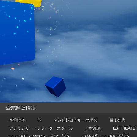
2016年
12/3
しクイ
ト陣出
【
スト
を。
【
デス
ッカリ
【
動画
スマス
特番”
2016年
動物戦
配信中
イトへ
2016年
企業関連情報
【
キャ
情報を
企業情報
IR
テレビ朝日グループ理念
電子公告
【
スト
アナウンサー・ナレータースクール
人材派遣
EX THEATE
を。
テレビ朝日/アクセス・見学・講座
出前授業・テレ朝出前講座