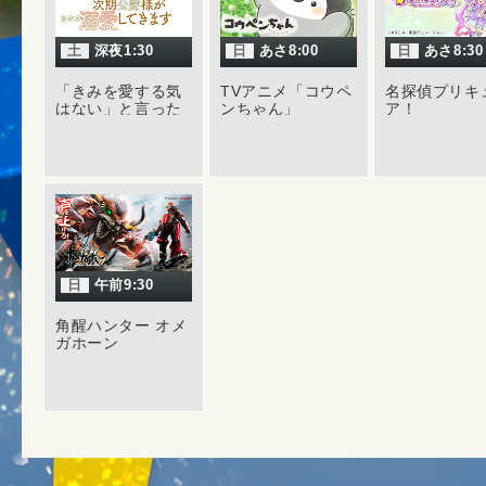
【
スト
を。
土
深夜1:30
日
あさ8:00
日
あさ8:30
2017年
「きみを愛する気
TVアニメ「コウペ
名探偵プリキ
【
キャ
はない」と言った
ンちゃん」
ア！
次期公爵様がなぜ
の姿を
か溺愛してきます
【
スト
を。
2017年
【
スト
を。
【
動画
日
午前9:30
1月1
角醒ハンター オメ
イント
ガホーン
2016年
【
ニュ
さんが
像 ビ
ス」に