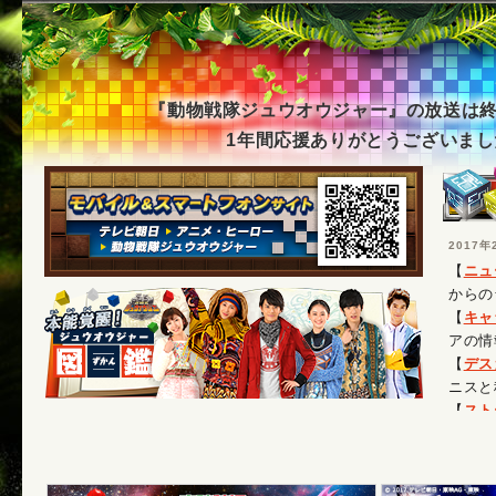
『動物戦隊ジュウオウジャー』の放送は
1年間応援ありがとうございまし
2017年
【
ニュ
からの
【
キャ
アの情
【
デス
ニスと
【
スト
りを。
【
キャ
セージ