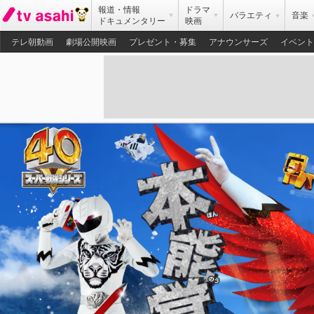
報道・情報
ドラマ
バラエティ
音楽
ドキュメンタリー
映画
テレ朝動画
劇場公開映画
プレゼント・募集
アナウンサーズ
イベント