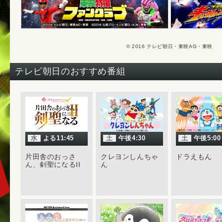
【
動画
人揃っ
公開！
2017年
© 2016 テレビ朝日・東映AG・東映
【
フォ
の最終
テレビ朝日のおすすめ番組
【
キャ
ン“ナ
2017年
【
デス
を追加
【
スト
水
よる11:45
土
午後4:30
土
午後5:00
を。
片田舎のおっさ
クレヨンしんちゃ
ドラえもん
2017年
ん、剣聖になるII
ん
【
キャ
の情報
【
ジュ
カモノ
【
デス
た不死