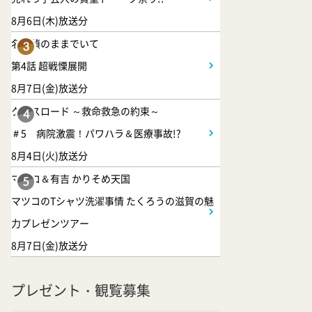
8月6日(木)放送分
名探偵のままでいて
3
第4話 超戦慄展開
8月7日(金)放送分
クロスロード ～救命救急の約束～
4
＃5 病院激震！パワハラ＆医療事故!?
8月4日(火)放送分
マツコ＆有吉 かりそめ天国
5
マツコのTシャツ洗濯事情 たくろうの滋賀の魅
力プレゼンツアー
8月7日(金)放送分
プレゼント・観覧募集