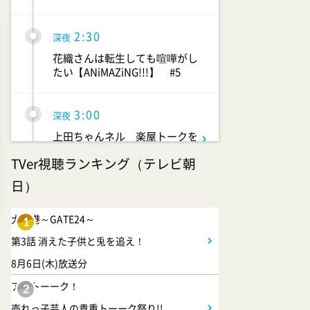
2:30
深夜
花織さんは転生しても喧嘩がし
たい【ANiMAZiNG!!!】 #5
3:00
深夜
上田ちゃんネル 楽屋トークを
覗き見!芸人たちの座持ちがい
TVer視聴ランキング（テレビ朝
い話
日）
3:30
深夜
大空港～GATE24～
1
テラサってる? EXOシウミン
第3話 消えた子供と兎を追え！
主演『ホ食堂～時空を超えた恋
のシェフ』第1話・前編
8月6日(木)放送分
アメトーーク！
2
売れっ子芸人の貴重トーーク祭り!!