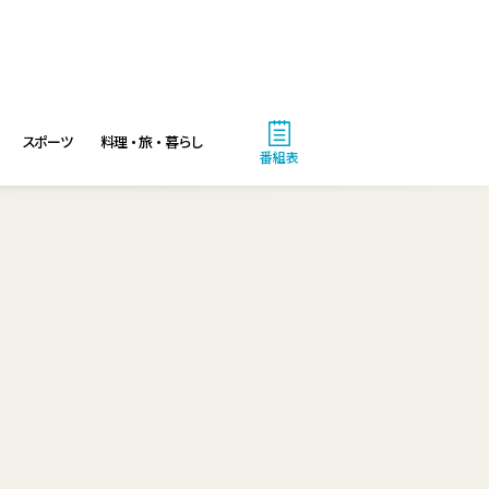
10:56
よる
港時間
11:00
スポーツ
よる
料理・旅・暮らし
番組表
熱闘甲子園 涙は、強さにな
る。
11:30
よる
夏色の雲が恋と嵐をまきおこ
す #5
0:00
深夜
天幕のジャードゥーガル
#7【イマニメーション】