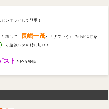
スピンオフとして登場！
長嶋一茂
』と題して、
と『ザワつく』で司会進行を
）
が路線バスを貸し切り！
ゲスト
も続々登場！