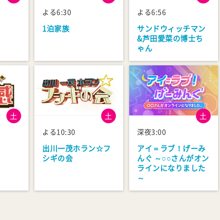
よる6:30
よる6:56
1泊家族
サンドウィッチマン
&芦田愛菜の博士ち
ゃん
土
土
土
よる10:30
深夜3:00
出川一茂ホラン☆フ
アイ＝ラブ！げーみ
シギの会
んぐ ～○○さんがオン
ラインになりました
～