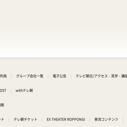
列局
グループ会社一覧
電子公告
テレビ朝日/アクセス・見学・講
OST
withテレ朝
通販
ント
テレ朝チケット
EX THEATER ROPPONGI
泰流コンテンツ