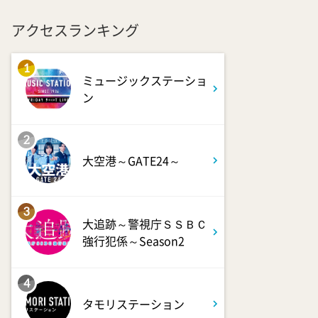
アクセスランキング
1
ミュージックステーショ
ン
2
大空港～GATE24～
3
大追跡～警視庁ＳＳＢＣ
強行犯係～Season2
4
タモリステーション