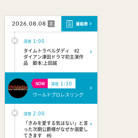
0:30
深夜
テレ朝サマフェス音楽LIVEダイ
ジェスト
土
2026.08.08
番組表
1:00
深夜
タイムトラベルダディ #2
ダイアン津田ドラマ初主演作
品 脚本:上田誠
1:30
NOW
深夜
ワールドプロレスリング
2:00
深夜
「きみを愛する気はない」と言
った次期公爵様がなぜか溺愛し
てきます #6