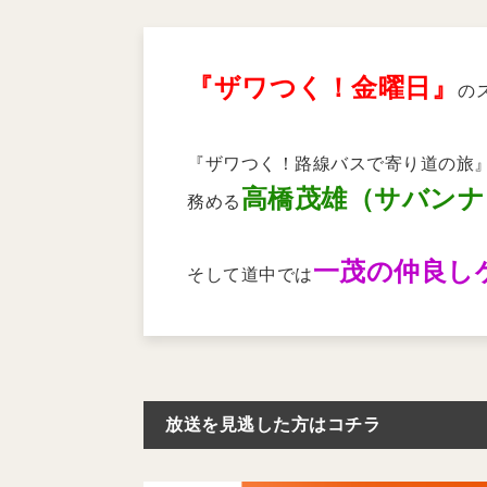
『ザワつく！金曜日』
の
『ザワつく！路線バスで寄り道の旅
高橋茂雄（サバンナ
務める
一茂の仲良し
そして道中では
放送を見逃した方はコチラ