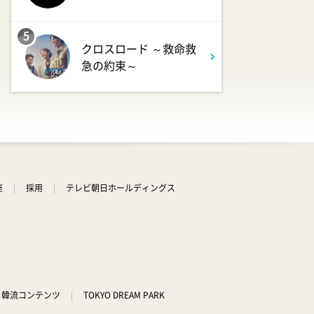
5
クロスロード ～救命救
急の約束～
座
採用
テレビ朝日ホールディングス
韓流コンテンツ
TOKYO DREAM PARK