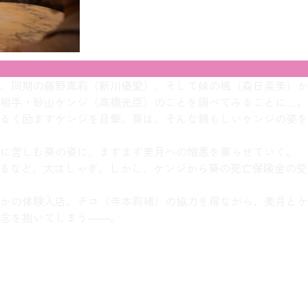
、同期の藤野真莉（新川優愛）、そして妹の楓（森日菜美）か
相手・砂山ケンジ（高橋光臣）のことを調べてみることに…。
るく励ますケンジを目撃。葵は、そんな頼もしいケンジの姿を
に苦しむ葵の姿に、ますます美月への憎悪を募らせていく。
るなど、大はしゃぎ。しかし、ケンジから葵の死亡保険金の受
かの体験入店。チコ（寺本莉緒）の協力を得ながら、美月とケ
念を抱いてしまう――。