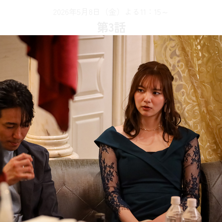
2026年5月8日（金）よる11：15～
第
3
話