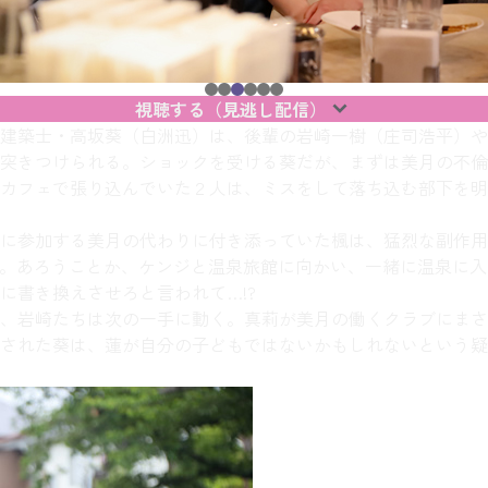
視聴する（見逃し配信）
建築士・高坂葵（白洲迅）は、後輩の岩崎一樹（庄司浩平）や
突きつけられる。ショックを受ける葵だが、まずは美月の不倫
カフェで張り込んでいた２人は、ミスをして落ち込む部下を明
に参加する美月の代わりに付き添っていた楓は、猛烈な副作用
。あろうことか、ケンジと温泉旅館に向かい、一緒に温泉に入
に書き換えさせろと言われて…!?
、岩崎たちは次の一手に動く。真莉が美月の働くクラブにまさ
された葵は、蓮が自分の子どもではないかもしれないという疑