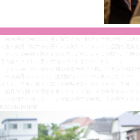
悪性腫瘍で余命３ヶ月と宣告され、闘病と仕事の両立に励む
ら妻・美月（桜井日奈子）が浮気しているという過酷な現実を
ケンジの会社を突き止めた葵は岩崎とともに偵察へ。１階の
目の当たりにし、思わず“負けた”と感じてしまう――。
そんな中、葵は抗がん剤の投薬治療で入院。同僚の送別旅行
一方美月はというと、送別旅行というのは真っ赤なウソで…
取人を、美月と息子・蓮（小野晄士朗）の２人から、美月１人
美月の行動に不信感を募らせていく葵。その様子をみかねて
ンジの関係を探っていくと衝撃の事実が発覚。その事実を知ら
BACKNUMBER