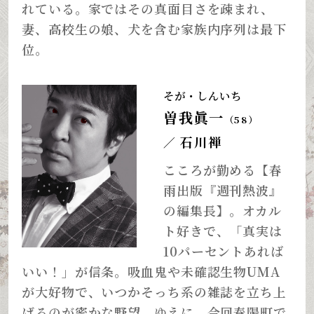
れている。家ではその真面目さを疎まれ、
妻、高校生の娘、犬を含む家族内序列は最下
位。
そが・しんいち
曽我眞一
（58）
石川禅
／
こころが勤める【春
雨出版『週刊熱波』
の編集長】。オカル
ト好きで、「真実は
10パーセントあれば
いい！」が信条。吸血鬼や未確認生物UMA
が大好物で、いつかそっち系の雑誌を立ち上
げるのが密かな野望。ゆえに、今回春陽町で