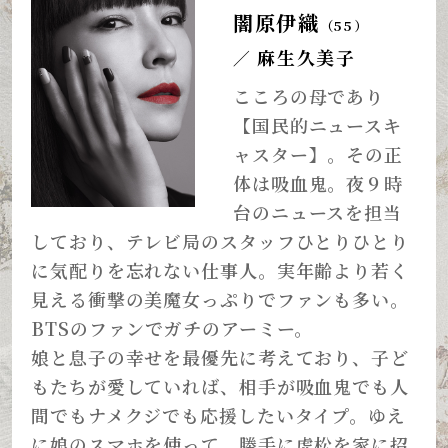
闇原伊織
（55）
麻生久美子
／
こころの母であり
【国民的ニュースキ
ャスター】。その正
体は吸血鬼。夜９時
台のニュースを担当
しており、テレビ局のスタッフひとりひとり
に気配りを忘れない仕事人。実年齢より若く
見える衝撃の美魔女っぷりでファンも多い。
BTSのファンでガチのアーミー。
娘と息子の幸せを最優先に考えており、子ど
もたちが愛していれば、相手が吸血鬼でも人
間でもナメクジでも応援したいタイプ。ゆえ
に娘のスマホを使って、勝手に虎松を家に招