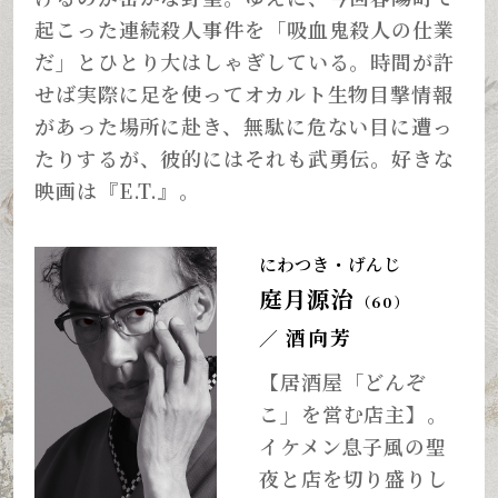
起こった連続殺人事件を「吸血鬼殺人の仕業
だ」とひとり大はしゃぎしている。時間が許
せば実際に足を使ってオカルト生物目撃情報
があった場所に赴き、無駄に危ない目に遭っ
たりするが、彼的にはそれも武勇伝。好きな
映画は『E.T.』。
にわつき・げんじ
庭月源治
（60）
酒向芳
／
【居酒屋「どんぞ
こ」を営む店主】。
イケメン息子風の聖
夜と店を切り盛りし