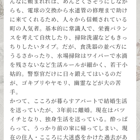
んなに頼まれれば、めんどくさそうにしなが
らも、電球の交換から水道管の修理まで助け
に来てくれるため、人々から信頼されている
町の人気者。基本的に常識人で、栄養バラン
スを考えて自炊したり、掃除洗濯などもきっ
ちりしたいタイプ。だが、食洗器の並べ方に
うるさかったり、水場掃除はワイパーで水滴
を残さないなど生活ルールが細かく、若干小
姑的。警察官だけに日々鍛えてはいるのだ
が、ゴキブリやヤモリ、幽霊などが大の苦
手。
かつて、こころが暮らすアパートで結婚生活
を送っていたが、3年前に離婚。現在はバツ
イチとなり、独身生活を送っている。酔っぱ
らって、うっかり前の家に帰ってしまい、現
在の住人・こころに大迷惑をかけた過去があ