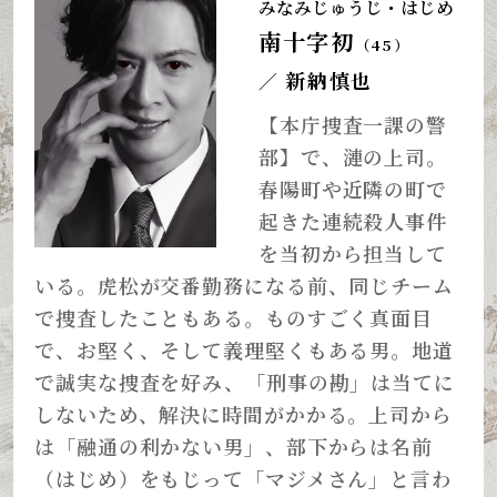
みなみじゅうじ・はじめ
南十字初
（45）
新納慎也
／
【本庁捜査一課の警
部】で、漣の上司。
春陽町や近隣の町で
起きた連続殺人事件
を当初から担当して
いる。虎松が交番勤務になる前、同じチーム
で捜査したこともある。ものすごく真面目
で、お堅く、そして義理堅くもある男。地道
で誠実な捜査を好み、「刑事の勘」は当てに
しないため、解決に時間がかかる。上司から
は「融通の利かない男」、部下からは名前
（はじめ）をもじって「マジメさん」と言わ