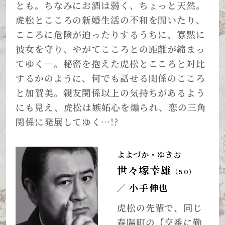
とも。ちなみにお酒は弱く、ちょっと天然。
虎松とこころの新婚生活の不和を聞いたり、
こころに危険が迫ったりするうちに、寡黙に
彼女を守り、やがてこころとの距離が縮まっ
てゆく―。秘密を抱えた虎松とこころと対比
するかのように、何でも話せる関係のこころ
と加賀美。親友関係以上の気持ちがあるよう
にも見え、虎松は嫉妬心を煽られ、恋の三角
関係に発展してゆく…!?
よよづか・ゆきお
世々塚幸雄
（50）
小手伸也
／
虎松の先輩で、同じ
春陽町の【交番に勤