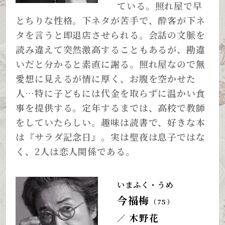
ている。照れ屋で早
とちりな性格。下ネタが苦手で、酔客が下ネ
タを言うと即退店させられる。会話の文脈を
読み違えて突然激高することもあるが、勘違
いだと分かると素直に謝る。照れ屋なので無
愛想に見えるが情に厚く、お腹を空かせた
人…特に子どもには代金を取らずに温かい食
事を提供する。定年するまでは、高校で教師
をしていたらしい。趣味は読書で、好きな本
は『サラダ記念日』。実は聖夜は息子ではな
く、2人は恋人関係である。
いまふく・うめ
今福梅
（75）
木野花
／