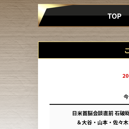
TOP
2
今
日米首脳会談直前 石破
＆大谷・山本・佐々木