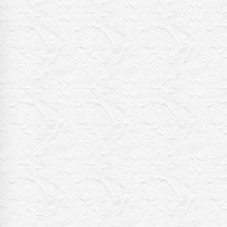
11:40
よる
気づきの扉
11:45
よる
名探偵のままでいて #4
0:45
深夜
キッチンカー大作戦!
1:15
深夜
バズマンTV
1:45
深夜
ラブ!!Jリーグ