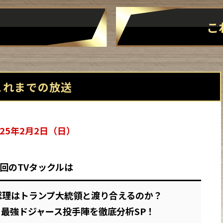
こ
これまでの放送
025年2月2日（日）
回のTVタックルは
総理はトランプ大統領と渡り合えるのか？
 最強ドジャース投手陣を徹底分析SP！