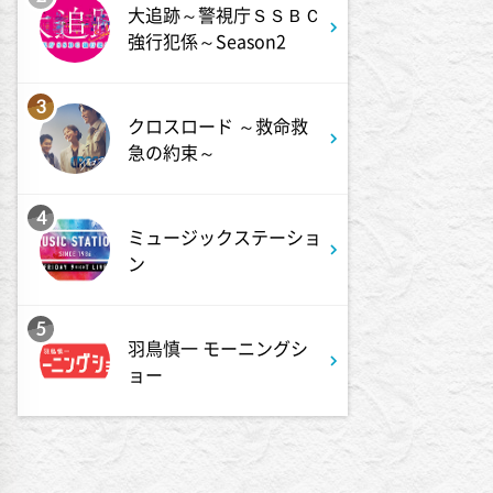
相棒16 #11
大追跡～警視庁ＳＳＢＣ
強行犯係～Season2
4:48
午後
3
スーパーJチャンネル 井澤健
クロスロード ～救命救
太朗と森山みなみが<ニュース
急の約束～
のハテナ>を深掘り
4
6:50
よる
ミュージックステーショ
ザワつく!路線バスで寄り道の
ン
旅 【“東京&横浜"2大都市の地
下街グルメを巡る!】
5
羽鳥慎一 モーニングシ
8:00
よる
ョー
マツコ&有吉 かりそめ天国
M-1王者たくろうの滋賀の魅力
プレゼンツアー