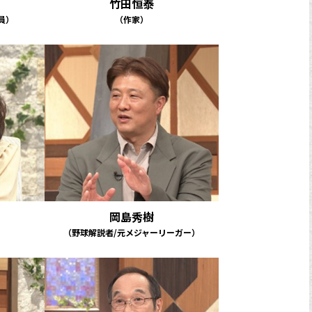
竹田恒泰
員）
（作家）
岡島秀樹
（野球解説者/元メジャーリーガー）