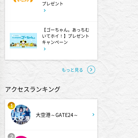
プレゼント
1:45
午後
ANNニュース
【ゴーちゃん。あっちむ
いてホイ！】プレゼント
キャンペーン
1:50
午後
TOKYO EVERYONE
もっと見る
1:55
午後
午後もじゅん散歩
アクセスランキング
2:53
午後
1
科捜研の女12 #3
大空港～GATE24～
3:50
午後
2