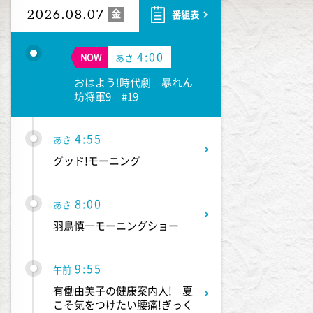
金
2026.08.07
番組表
4:00
NOW
あさ
おはよう!時代劇 暴れん
坊将軍9 #19
4:55
あさ
グッド!モーニング
8:00
あさ
羽鳥慎一モーニングショー
9:55
午前
有働由美子の健康案内人! 夏
こそ気をつけたい腰痛!ぎっく