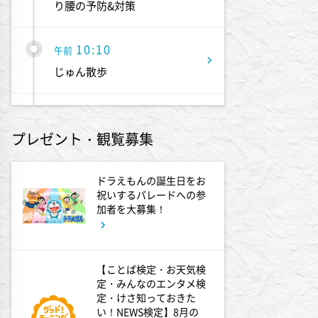
り腰の予防&対策
10:10
午前
じゅん散歩
10:40
午前
プレゼント・観覧募集
大下容子ワイド!スクランブル
1:00
ドラえもんの誕生日をお
午後
祝いするパレードへの参
徹子の部屋 追悼・寿美花代さ
加者を大募集！
ん
1:30
午後
【ことば検定・お天気検
DAIGOも台所 ～きょうの献
定・みんなのエンタメ検
立 何にする?～ 簡単!コーヒ
定・けさ知っておきた
ーパンナコッタ
い！NEWS検定】8月の