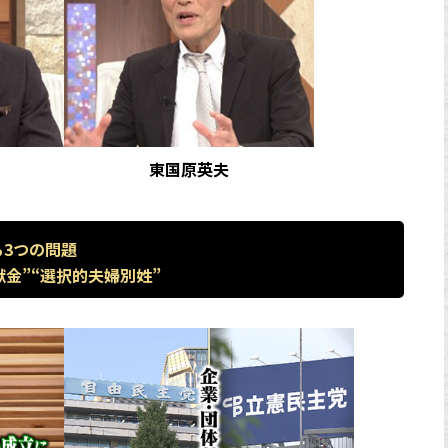
東国原英夫
る3つの問題
献金”“選択的夫婦別姓”