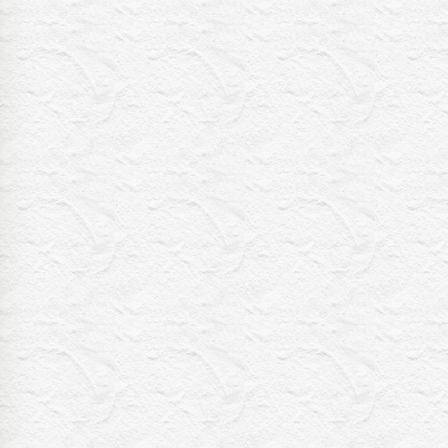
8:54
よる
私の幸福時間
9:00
よる
ミュージックステーション
10周年あいみょん、TMR、
HY…名曲が続々!初登場ATEEZ
9:54
よる
報道ステーション
11:10
よる
熱闘甲子園 涙は、強さにな
る。