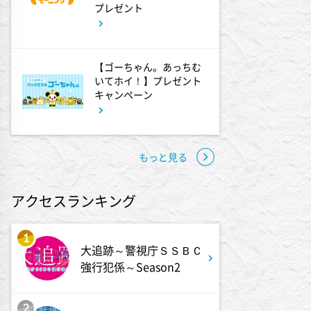
見取り図じゃん 【1人で見
プレゼント
て】小声の会…アノ人が退場で
す
【ゴーちゃん。あっちむ
1:15
深夜
いてホイ！】プレゼント
キャンペーン
あざとくて何が悪いの? 令和
最新!男女の出会いの場「相席
ラウンジ」に潜入調査!
もっと見る
1:50
深夜
テレ朝サマフェスナビ
アクセスランキング
1:52
深夜
1
大追跡～警視庁ＳＳＢＣ
全力坂
強行犯係～Season2
1:57
深夜
2