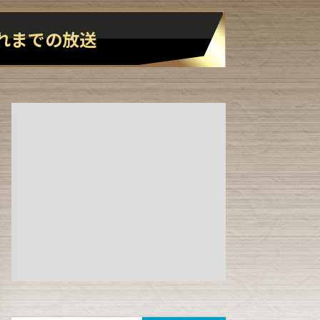
1:30
午後
れまでの
放送
DAIGOも台所 ～きょうの献
立 何にする?～ 今日はハム
の日!ごちそうに変身
1:45
午後
ANNニュース
1:55
午後
大空港～GATE24～ #2
2:53
午後
科捜研の女11 #10
3:50
午後