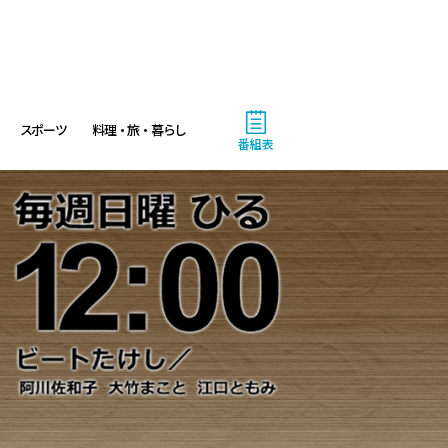
9:55
午前
有働由美子の健康案内人! 夏
こそ気をつけたい腰痛!ぎっく
り腰の予防&対策
スポーツ
料理・旅・暮らし
番組表
10:10
午前
じゅん散歩
10:40
午前
大下容子ワイド!スクランブル
1:00
午後
徹子の部屋 高橋文哉