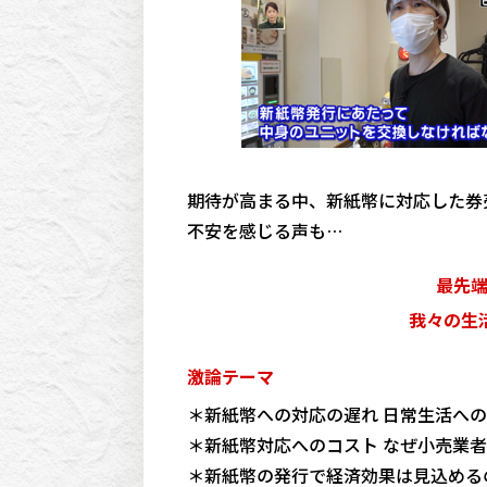
期待が高まる中、新紙幣に対応した券
不安を感じる声も…
最先
我々の生
激論テーマ
＊新紙幣への対応の遅れ 日常生活へ
＊新紙幣対応へのコスト なぜ小売業
＊新紙幣の発行で経済効果は見込める