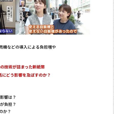
売機などの導入による負担増や
端の技術が詰まった新紙幣
活にどう影響を及ぼすのか？
の影響は？
者が負担？
のか？