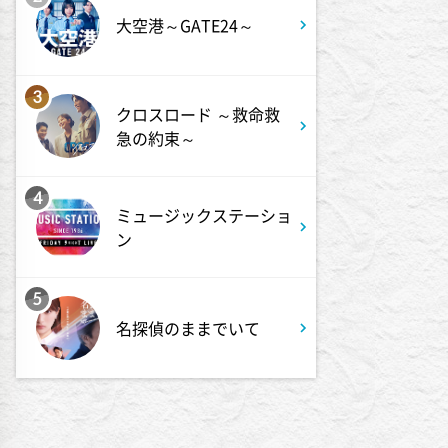
FRUITS ZIPPERのNEW
大空港～GATE24～
KAWAIIってしてよ?
2:27
3
深夜
クロスロード ～救命救
サクラミーツ 【強烈キャラ登
急の約束～
場】コロチキコント&オンリー
ワンミーツ完結編!!
4
ミュージックステーショ
2:52
深夜
ン
EBiDAN熱中!朝までBUDDiiS
5
3:17
深夜
名探偵のままでいて
ドンデコルテ銀次と弱者たちの
鍋会 傑作選
3:37
深夜