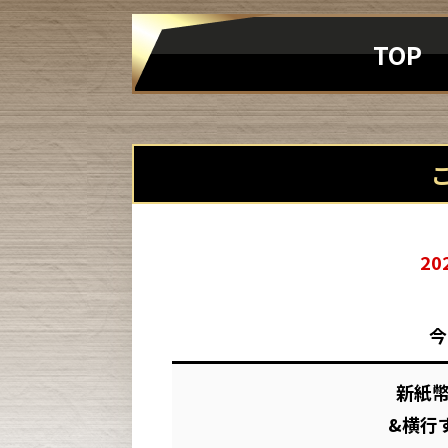
TOP
20
今
新紙幣
&横行