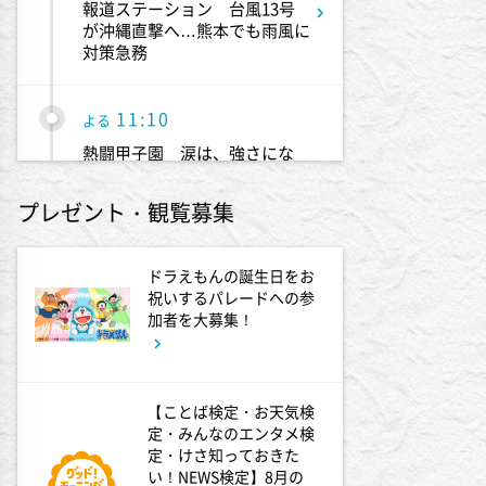
報道ステーション 台風13号
が沖縄直撃へ…熊本でも雨風に
対策急務
11:10
よる
熱闘甲子園 涙は、強さにな
る。
プレゼント・観覧募集
11:40
よる
And One
ドラえもんの誕生日をお
祝いするパレードへの参
加者を大募集！
11:45
よる
アメトーーク! CLUB配信で見
られる懐かし回&傑作回
【ことば検定・お天気検
定・みんなのエンタメ検
定・けさ知っておきた
0:45
深夜
い！NEWS検定】8月の