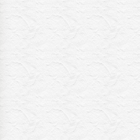
バスケW杯まであと1年 あの
歓喜をもう一度
3:45
深夜
ショッピングなう