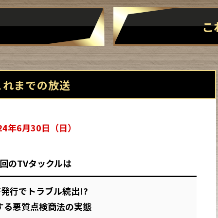
こ
これまでの放送
24年6月30日（日）
回のTVタックルは
発行でトラブル続出!?
する悪質点検商法の実態