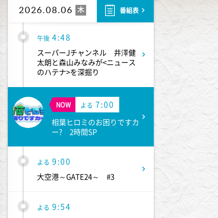
相棒20 #5
木
2026.08.06
番組表
4:48
午後
スーパーJチャンネル 井澤健
太朗と森山みなみが<ニュース
のハテナ>を深掘り
7:00
NOW
よる
相葉ヒロミのお困りですカ
ー? 2時間SP
9:00
よる
大空港～GATE24～ #3
9:54
よる