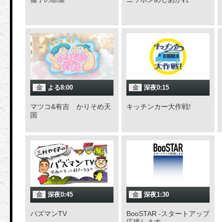
金
よる8:00
金
深夜0:15
マツコ&有吉 かりそめ天
キッチンカー大作戦!
国
金
深夜0:45
金
深夜1:30
バズマンTV
BooSTAR -スタートアップ