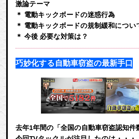
激論テーマ
＊ 電動キックボードの迷惑行為
＊ 電動キックボードの規制緩和につい
＊ 今後 必要な対策は？
巧妙化する自動車窃盗の最新手口
去年1年間の「全国の自動車窃盗認知件数
今回TVタックルが注目したのは・・・