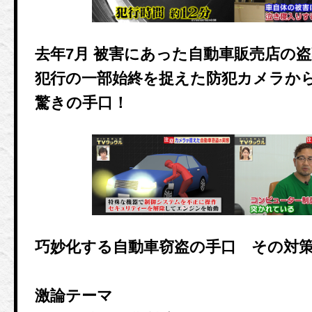
去年7月 被害にあった自動車販売店の
犯行の一部始終を捉えた防犯カメラか
驚きの手口！
巧妙化する自動車窃盗の手口 その対
激論テーマ