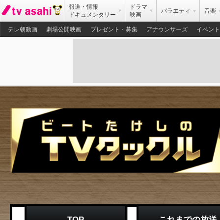
報道・情報
ドラマ
バラエティ
音楽
ドキュメンタリー
映画
テレ朝動画
劇場公開映画
プレゼント・募集
アナウンサーズ
イベント
TOP
これまでの放送