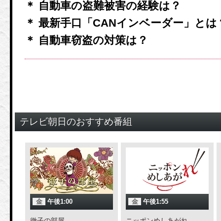
＊ 自動車の盗難被害の経験は？
＊ 最新手口「CANインベーダー」とは
＊ 自動車窃盗の対策は？
テレビ朝日のおすすめ番組
金
午後1:00
金
午後1:55
徹子の部屋
ニッポンめしあがれ