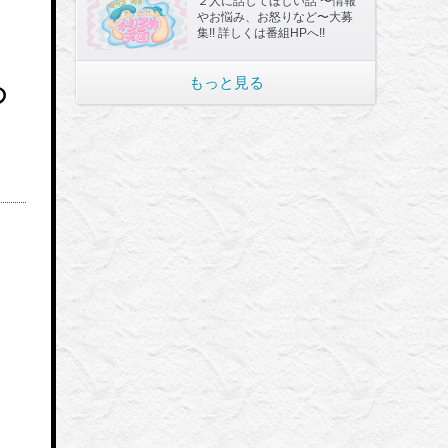
２人に話してほしい話 〜情報
やお悩み、お怒りなど〜大募
集!! 詳しくは番組HPへ!!
もっと見る
の