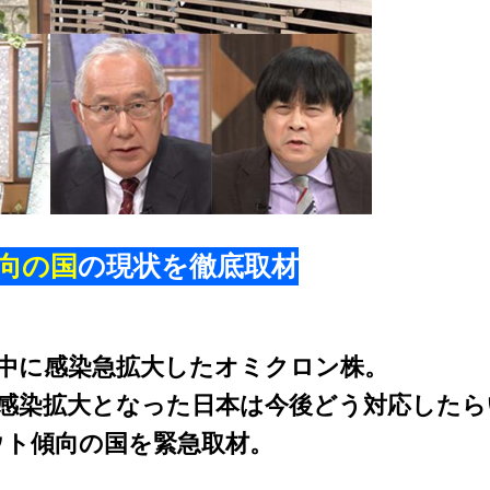
向の国
の現状を徹底取材
中に感染急拡大したオミクロン株。
感染拡大となった日本は今後どう対応したら
ウト傾向の国を緊急取材。