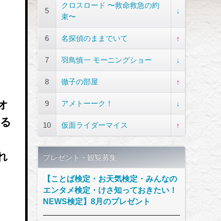
クロスロード 〜救命救急の約
5
↓
束〜
6
名探偵のままでいて
↑
7
羽鳥慎一 モーニングショー
↓
8
徹子の部屋
↑
オ
9
アメトーーク！
↓
なる
10
仮面ライダーマイス
↑
れ
プレゼント・観覧募集
【ことば検定・お天気検定・みんなの
エンタメ検定・けさ知っておきたい！
NEWS検定】8月のプレゼント