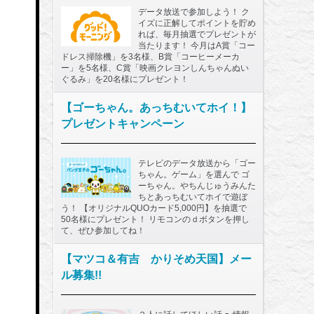
データ放送で参加しよう！ ク
イズに正解してポイントを貯め
れば、毎月抽選でプレゼントが
当たります！ 今月はA賞「コー
ドレス掃除機」を3名様、B賞「コーヒーメーカ
ー」を5名様、C賞「映画クレヨンしんちゃんぬい
ぐるみ」を20名様にプレゼント！
【ゴーちゃん。あっちむいてホイ！】
プレゼントキャンペーン
テレビのデータ放送から「ゴー
ちゃん。ゲーム」を選んで ゴ
ーちゃん。やちんじゅうみんた
ちとあっちむいてホイで遊ぼ
う！ 【オリジナルQUOカード5,000円】を抽選で
50名様にプレゼント！ リモコンのｄボタンを押し
て、ぜひ参加してね！
【マツコ＆有吉 かりそめ天国】メー
ル募集!!