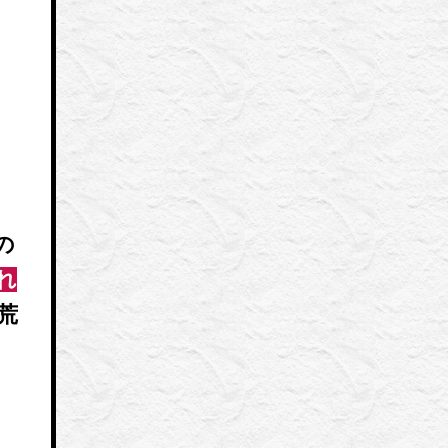
の
れ
荒