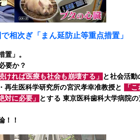
国で相次ぎ「まん延防止等重点措置」
措置」。
必要か？
続ければ医療も社会も崩壊する」
と社会活動
・再生医科学研究所の宮沢孝幸准教授と
「こ
絶対に必要」
とする 東京医科歯科大学病院の
論！！