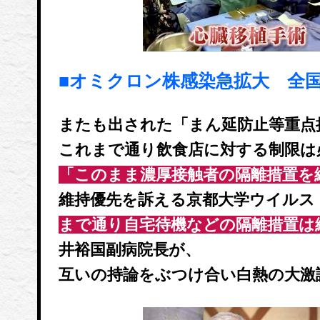
■オミクロン株感染急拡大 全
またも出された「まん延防止等重点
これまで通り飲食店に対する制限は
「このまま濃厚接触者の隔離措置を
維持優先を訴える京都大学ウイルス
まで通り自宅待機などの隔離措置は
井裕国副病院長が、
互いの持論をぶつけ合い白熱の大激