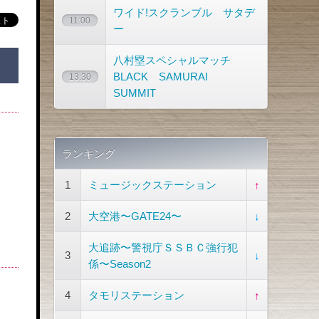
ワイド!スクランブル サタデ
11:00
ー
八村塁スペシャルマッチ
BLACK SAMURAI
13:30
SUMMIT
ランキング
1
ミュージックステーション
↑
2
大空港〜GATE24〜
↓
大追跡〜警視庁ＳＳＢＣ強行犯
3
↓
係〜Season2
4
タモリステーション
↑