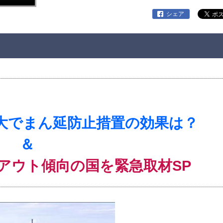
シェア
大でまん延防止措置の効果は？
＆
アウト傾向の国を緊急取材SP