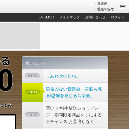
番組表
番組を探す
ENGLISH
サイトマップ
お問い合わせ
ログイン
オンエア中
しあわせのたね。
09:55
題名のない音楽会「背筋も凍
10:00
る!恐怖を感じる音楽会」
買いドキ!生放送ショッピン
グ 期間限定商品を手にする
10:30
大チャンス!お見逃しなく!