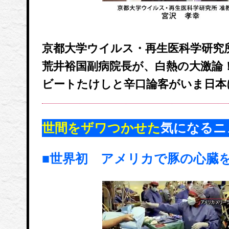
京都大学ウイルス・再生医科学研究
荒井裕国副病院長が、白熱の大激論
ビートたけしと辛口論客がいま日本
世間をザワつかせた
気になるニ
■世界初 アメリカで豚の心臓