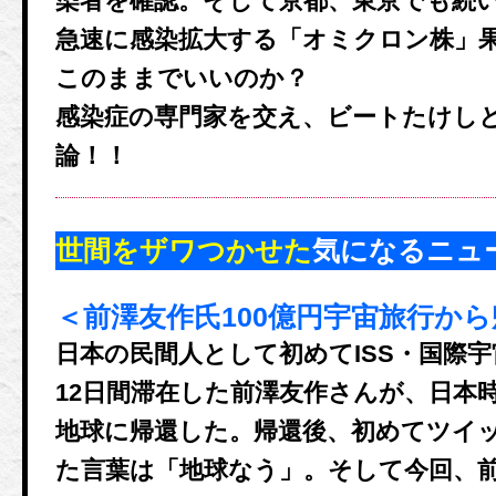
染者を確認。そして京都、東京でも続
急速に感染拡大する「オミクロン株」
このままでいいのか？
感染症の専門家を交え、ビートたけし
論！！
世間をザワつかせた
気になるニュ
＜前澤友作氏100億円宇宙旅行か
日本の民間人として初めてISS・国際
12日間滞在した前澤友作さんが、日本時
地球に帰還した。帰還後、初めてツイ
た言葉は「地球なう」。そして今回、