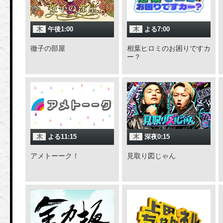
木
午後1:00
木
よる7:00
徹子の部屋
相葉ヒロミのお困りですカ
ー？
木
よる11:15
木
深夜0:15
アメトーーク！
見取り図じゃん