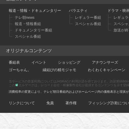
報道・情報・ドキュメンタリー
バラエティ
ドラマ・映
テレ朝news
レギュラー番組
レギュラ
報道・情報番組
スペシャル番組
スペシャ
ドキュメンタリー番組
放送が終
スペシャル番組
オリジナルコンテンツ
番組表
イベント
ショッピング
アナウンサーズ
ゴーちゃん。
縁結びの精モジャモ
わくわくキャンペーン
当サービスの音楽利用についてはJASRACの利用許諾を得ております。許諾第66886470
この
エルマークは、レコード会社・映像製作会社が提供するコンテンツを示す登録商標です
消費税率の変更により、テレビ朝日番組内およびホームページ内の価格表示と現状が
リンクについて
免責
著作権
フィッシング詐欺につ