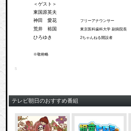
＜ゲスト＞
東国原英夫
神田 愛花
フリーアナウンサー
荒井 裕国
東京医科歯科大学 副病院長
ひろゆき
2ちゃんねる開設者
※敬称略
s
テレビ朝日のおすすめ番組