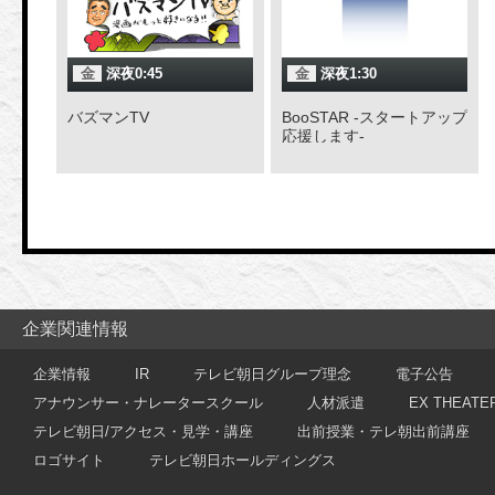
金
深夜0:45
金
深夜1:30
バズマンTV
BooSTAR -スタートアップ
応援します-
企業関連情報
企業情報
IR
テレビ朝日グループ理念
電子公告
アナウンサー・ナレータースクール
人材派遣
EX THEATE
テレビ朝日/アクセス・見学・講座
出前授業・テレ朝出前講座
ロゴサイト
テレビ朝日ホールディングス