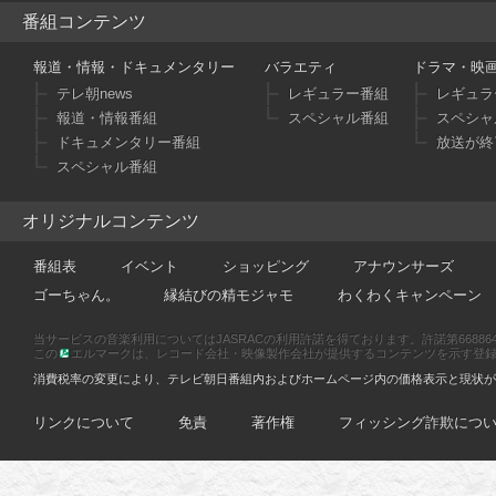
番組コンテンツ
報道・情報・ドキュメンタリー
バラエティ
ドラマ・映
テレ朝news
レギュラー番組
レギュラ
報道・情報番組
スペシャル番組
スペシャ
ドキュメンタリー番組
放送が終
スペシャル番組
オリジナルコンテンツ
番組表
イベント
ショッピング
アナウンサーズ
ゴーちゃん。
縁結びの精モジャモ
わくわくキャンペーン
当サービスの音楽利用についてはJASRACの利用許諾を得ております。許諾第66886470
この
エルマークは、レコード会社・映像製作会社が提供するコンテンツを示す登録商標です
消費税率の変更により、テレビ朝日番組内およびホームページ内の価格表示と現状が
リンクについて
免責
著作権
フィッシング詐欺につ