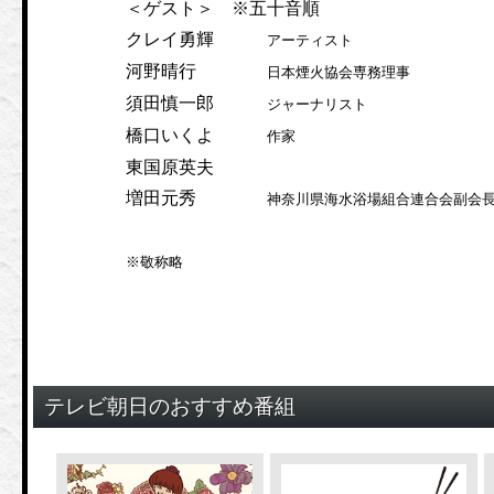
＜ゲスト＞ ※五十音順
クレイ勇輝
アーティスト
河野晴行
日本煙火協会専務理事
須田慎一郎
ジャーナリスト
橋口いくよ
作家
東国原英夫
増田元秀
神奈川県海水浴場組合連合会副会
※敬称略
テレビ朝日のおすすめ番組