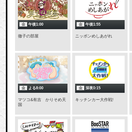
金
午後1:00
金
午後1:55
徹子の部屋
ニッポンめしあがれ
金
よる8:00
金
深夜0:15
マツコ&有吉 かりそめ天
キッチンカー大作戦!
国