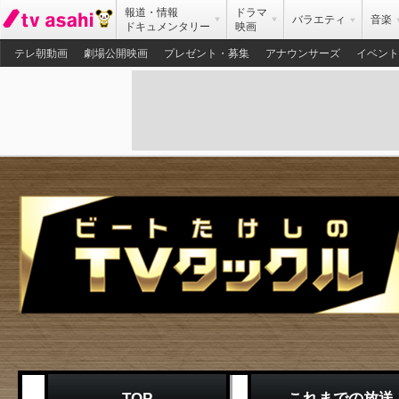
報道・情報
ドラマ
バラエティ
音楽
ドキュメンタリー
映画
テレ朝動画
劇場公開映画
プレゼント・募集
アナウンサーズ
イベント
TOP
これまでの放送