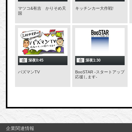
マツコ&有吉 かりそめ天
キッチンカー大作戦!
国
金
深夜0:45
金
深夜1:30
バズマンTV
BooSTAR -スタートアップ
応援します-
企業関連情報