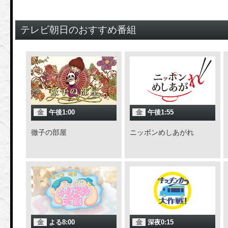
テレビ朝日のおすすめ番組
金
午後1:00
金
午後1:55
徹子の部屋
ニッポンめしあがれ
金
よる8:00
金
深夜0:15