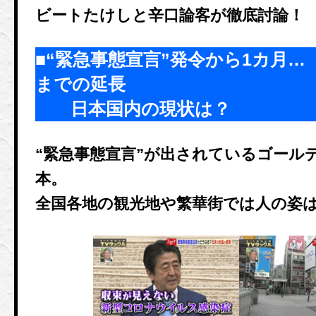
ビートたけしと辛口論客が徹底討論！
■“緊急事態宣言”発令から1カ月…
までの延長
日本国内の現状は？
“緊急事態宣言”が出されているゴール
本。
全国各地の観光地や繁華街では人の姿