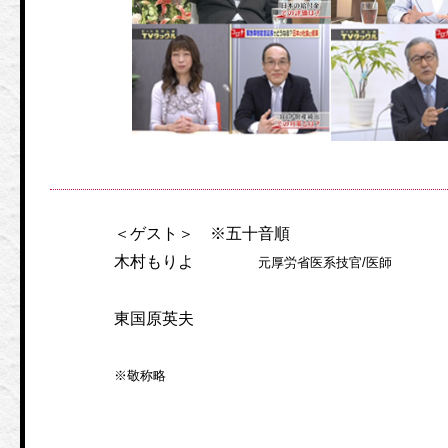
＜ゲスト＞ ※五十音順
木村もりよ
元厚労省医系技官/医師
東国原英夫
※敬称略