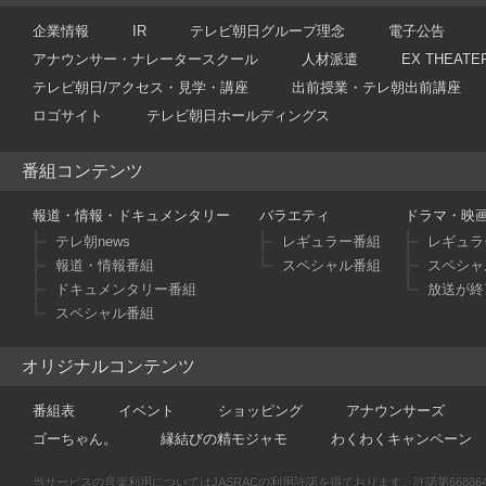
企業情報
IR
テレビ朝日グループ理念
電子公告
アナウンサー・ナレータースクール
人材派遣
EX THEATE
テレビ朝日/アクセス・見学・講座
出前授業・テレ朝出前講座
ロゴサイト
テレビ朝日ホールディングス
番組コンテンツ
報道・情報・ドキュメンタリー
バラエティ
ドラマ・映
テレ朝news
レギュラー番組
レギュラ
報道・情報番組
スペシャル番組
スペシャ
ドキュメンタリー番組
放送が終
スペシャル番組
オリジナルコンテンツ
番組表
イベント
ショッピング
アナウンサーズ
ゴーちゃん。
縁結びの精モジャモ
わくわくキャンペーン
当サービスの音楽利用についてはJASRACの利用許諾を得ております。許諾第66886470