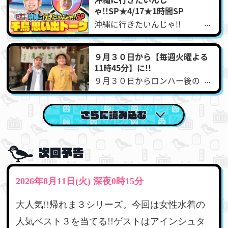
ゃ!!SP★4/17★1時間SP
沖縄に行きたいんじゃ!!
★4/17（金）よる11時15分から
1時間SP!!TELASAでは千鳥の沖
縄ロケSPトークを先行配信!!こ
９月３０日から【毎週火曜よる
ちらから
11時45分】に!!
♪https://www.telasa.jp/videos/
９月３０日からロンハー後の
262952TELASA先行配信
【毎週火曜よる11時45分】にお
https://www.telasa.jp/videos/2
引越し＆全国ネットに！お引越
62952
し初回は、９月30日（火） よる
11：45～深夜０：15 放送！■ノ
ブ コメント 全国ネット、最高
ですね！ めちゃくちゃうれし
いです。今は深夜０時15分放送
の関東ローカルなので、見てく
れる人がいっぱい増えると思い
ます。岡山とか地方はだいぶ遅
れて放送されるから、Xの告知と
違うものが流れているんです
よ。だからそのへんがピタッと