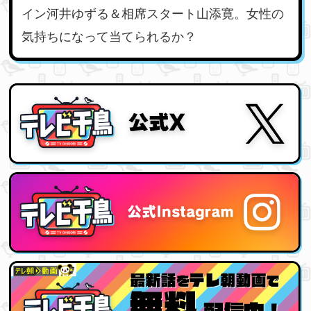
合うのはうれしいですね。あ
と、やっぱり人間は12時でピタ
ッと寝るので（笑）、全然違う
と思います。しかも「ロンハ
ー」の後！ 僕らは、バラエテ
ィーをしているというよりは実
験をしているという感じです
が…（笑）。 ちょっと時間は早
くなりますが、バカバカしいこ
とをするのに変わりはないの
で、ぜひ笑ってください！ ■大
悟 コメント 全国ネット、あり
がとうございます。「ロンハ
ー」という面白い番組を見た
後、お笑いを好きな人がいっぱ
い見てくれる枠なんですが…う
ちは非常に当たり外れのある番
組です（笑）。そのへんも楽し
んでいただければと思います。
『テレビ千鳥』というのは、紅
葉を見に行ったりとか、タイを
釣りに行ったりだとか、季節感