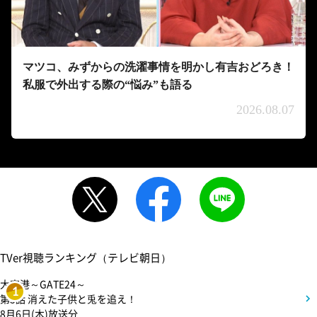
マツコ、みずからの洗濯事情を明かし有吉おどろき！
私服で外出する際の“悩み”も語る
2026.08.07
TVer視聴ランキング（テレビ朝日）
大空港～GATE24～
1
第3話 消えた子供と兎を追え！
8月6日(木)放送分