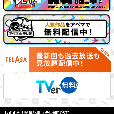
を出していく番組ですので、ド
ンピシャで見ていただけるのが
一番ありがたいですね。 今、枠
移動１回目、２回目など最初の
企画を考えています。“らし
い”ことができたらと思っていま
すので、お楽しみに。そして岡
山の方でも流れるということ
で、親に見られるのは非常にイ
ヤですが、そことも戦っていき
たいなと思います。
おすすめ！関連記事（テレ朝POST）