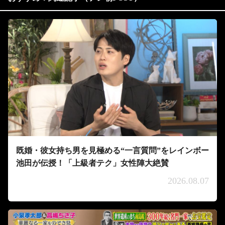
既婚・彼女持ち男を見極める“一言質問”をレインボー
池田が伝授！「上級者テク」女性陣大絶賛
2026.08.07