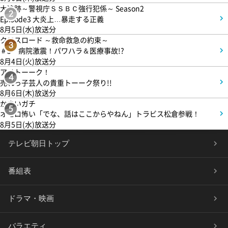
大追跡～警視庁ＳＳＢＣ強行犯係～ Season2
2
Episode3 大炎上…暴走する正義
8月5日(水)放送分
クロスロード ～救命救急の約束～
3
＃5 病院激震！パワハラ＆医療事故!?
8月4日(火)放送分
アメトーーク！
4
売れっ子芸人の貴重トーーク祭り!!
8月6日(木)放送分
かまいガチ
5
オモロ怖い「でな、話はここからやねん」トラビス松倉参戦！
8月5日(水)放送分
テレビ朝日トップ
番組表
ドラマ・映画
バラエティ