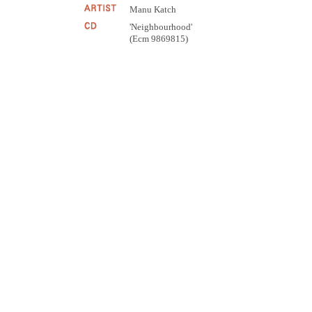
Manu Katch
'Neighbourhood'
(Ecm 9869815)