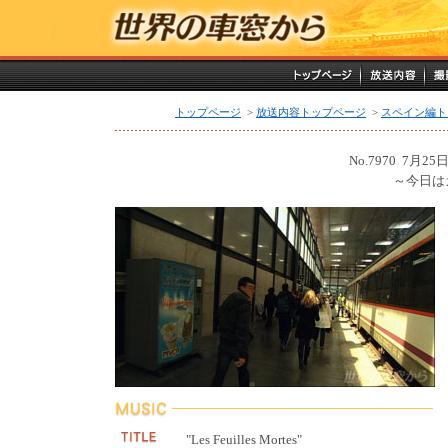
トップページ
>
放送内容トップページ
>
スペイン編ト
No.7970 7月2
～今日は
"Les Feuilles Mortes"