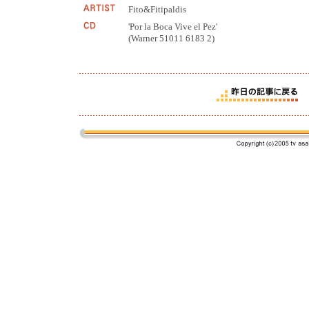
Fito&Fitipaldis
'Por la Boca Vive el Pez'
(Warner 51011 6183 2)