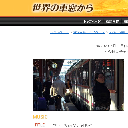
トップページ
>
放送内容トップページ
>
スペイン編ト
No.7929 6月11日
～今日はチャ
"Por la Boca Vive el Pez"