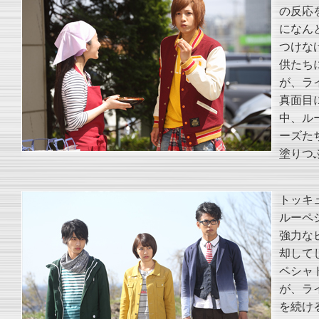
の反応
になん
つけな
供たち
が、ラ
真面目
中、ル
ーズた
塗りつ
トッキ
ルーペ
強力な
却して
ペシャ
が、ラ
を続け