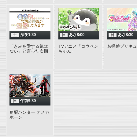
土
深夜1:30
日
あさ8:00
日
あさ8:30
「きみを愛する気は
TVアニメ「コウペン
名探偵プリキュ
ない」と言った次期
ちゃん」
公爵様がなぜか溺愛
してきます
日
午前9:30
角醒ハンター オメガ
ホーン