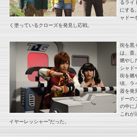
るライ
にする
ャドー
く塗っているクローズを発見し応戦。
街を黒
は、昔
燃やし
シャド
街を燃
頃、ラ
器を発
ドーの
の中に
これが
イヤーレッシャー”だった。