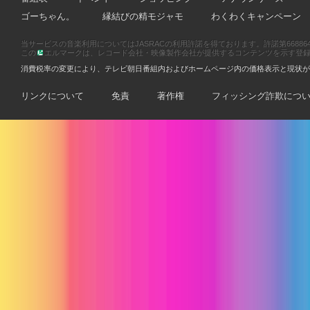
ゴーちゃん。
縁結びの精モジャモ
わくわくキャンペーン
当サービスの音楽利用についてはJASRACの利用許諾を得ております。許諾第66886470
この
エルマークは、レコード会社・映像製作会社が提供するコンテンツを示す登録商標です
消費税率の変更により、テレビ朝日番組内およびホームページ内の価格表示と現状が
リンクについて
免責
著作権
フィッシング詐欺につ