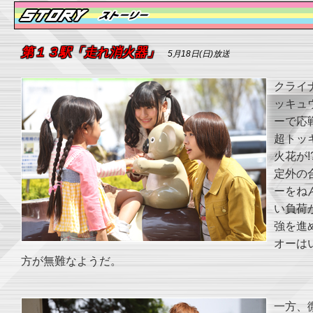
第１３駅「走れ消火器」
5月18日(日)放送
クライ
ッキュ
ーで応
超トッ
火花が
定外の
ーをね
い負荷
強を進
オーは
方が無難なようだ。
一方、