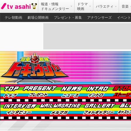
報道・情報
ドラマ
バラエティ
音楽
ドキュメンタリー
映画
テレ朝動画
劇場公開映画
プレゼント・募集
アナウンサーズ
イベント
トップ
プレゼント
ニュース
イント
インタビュー
メルマガ
フォ