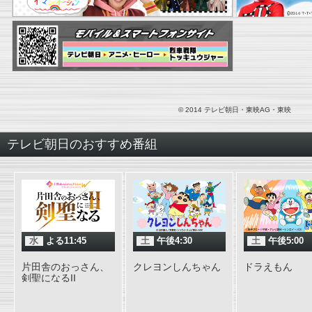
© 2014 テレビ朝日・東映AG・東映
テレビ朝日のおすすめ番組
水
よる11:45
土
午後4:30
土
午後5:00
片田舎のおっさん、
クレヨンしんちゃん
ドラえもん
剣聖になるII