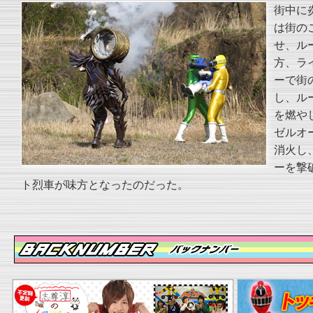
街中に
は街の
せ、ル
方、ラ
ーで街
し、ル
を燃や
ゼルオ
消火し
ーを撃
ト烈車が味方となったのだった。