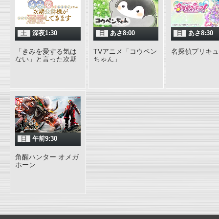
土
深夜1:30
日
あさ8:00
日
あさ8:30
「きみを愛する気は
TVアニメ「コウペン
名探偵プリキュ
ない」と言った次期
ちゃん」
公爵様がなぜか溺愛
してきます
日
午前9:30
角醒ハンター オメガ
ホーン