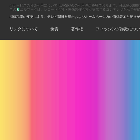
当サービスの音楽利用についてはJASRACの利用許諾を得ております。許諾第66886470
この
エルマークは、レコード会社・映像製作会社が提供するコンテンツを示す登録商標です
消費税率の変更により、テレビ朝日番組内およびホームページ内の価格表示と現状が
リンクについて
免責
著作権
フィッシング詐欺につ