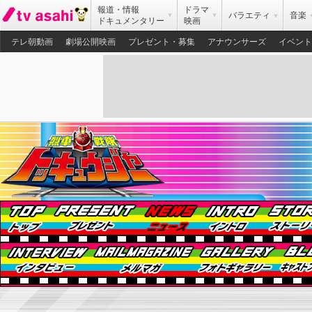
報道・情報
ドラマ
バラエティ
音楽
ドキュメンタリー
映画
テレ朝動画
劇場公開映画
プレゼント・募集
アナウンサーズ
イベント
トップ
プレゼント
ニュース
イント
インタビュー
メルマガ
フォ