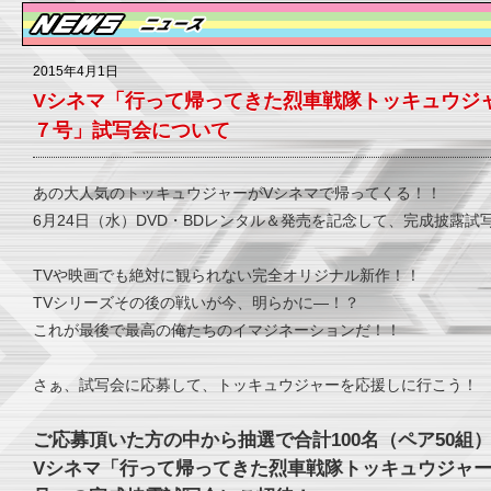
2015年4月1日
Vシネマ「行って帰ってきた烈車戦隊トッキュウジ
７号」試写会について
あの大人気のトッキュウジャーがVシネマで帰ってくる！！
6月24日（水）DVD・BDレンタル＆発売を記念して、完成披露試
TVや映画でも絶対に観られない完全オリジナル新作！！
TVシリーズその後の戦いが今、明らかに―！？
これが最後で最高の俺たちのイマジネーションだ！！
さぁ、試写会に応募して、トッキュウジャーを応援しに行こう！
ご応募頂いた方の中から抽選で合計100名（ペア50組
Vシネマ「行って帰ってきた烈車戦隊トッキュウジャ