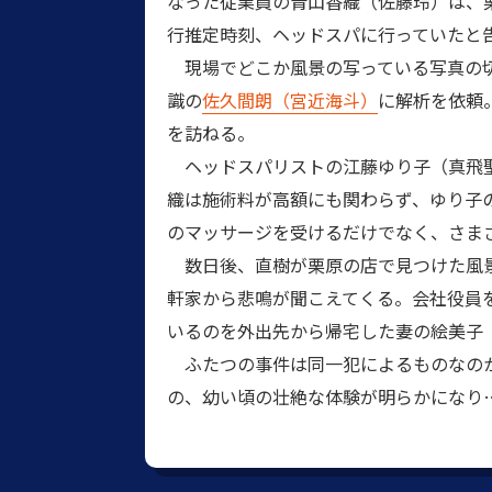
なった従業員の青山香織（佐藤玲）は、
行推定時刻、ヘッドスパに行っていたと
現場でどこか風景の写っている写真の
識の
佐久間朗（宮近海斗）
に解析を依頼
を訪ねる。
ヘッドスパリストの江藤ゆり子（真飛聖
織は施術料が高額にも関わらず、ゆり子
のマッサージを受けるだけでなく、さま
数日後、直樹が栗原の店で見つけた風景
軒家から悲鳴が聞こえてくる。会社役員
いるのを外出先から帰宅した妻の絵美子
ふたつの事件は同一犯によるものなのか
の、幼い頃の壮絶な体験が明らかになり