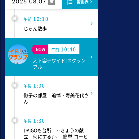
金
2026.08.07
番組表
10:10
午前
じゅん散歩
10:40
NOW
午前
大下容子ワイド!スクラン
ブル
1:00
午後
徹子の部屋 追悼・寿美花代さ
ん
1:30
午後
DAIGOも台所 ～きょうの献
立 何にする?～ 簡単!コーヒ