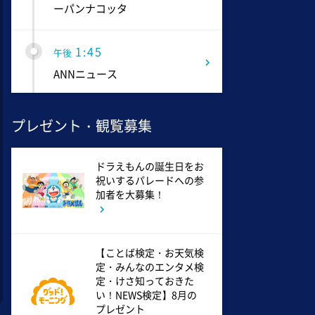
ーパンナコッタ
1:45
午後
ANNニュース
1:50
午後
プレゼント・観覧募集
TOKYO EVERYONE
ドラえもんの誕生日をお
祝いするパレードへの参
1:55
午後
加者を大募集！
午後もじゅん散歩
2:53
午後
【ことば検定・お天気検
定・みんなのエンタメ検
科捜研の女12 #3
定・けさ知っておきた
い！NEWS検定】8月の
プレゼント
3:50
午後