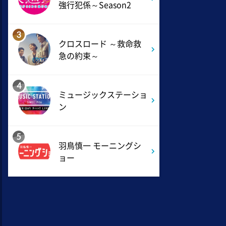
強行犯係～Season2
8:54
よる
3
私の幸福時間
クロスロード ～救命救
急の約束～
9:00
よる
ミュージックステーション
4
10周年あいみょん、TMR、
ミュージックステーショ
HY…名曲続々!ATEEZがヒット
ン
曲
5
9:54
羽鳥慎一 モーニングシ
よる
ョー
報道ステーション
11:10
よる
熱闘甲子園 涙は、強さにな
る。