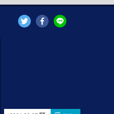
4:00
あさ
おはよう!時代劇 暴れん坊将
軍9 #19
4:55
あさ
グッド!モーニング
8:00
あさ
羽鳥慎一モーニングショー
9:55
午前
有働由美子の健康案内人! 夏
こそ気をつけたい腰痛!ぎっく
り腰の予防&対策