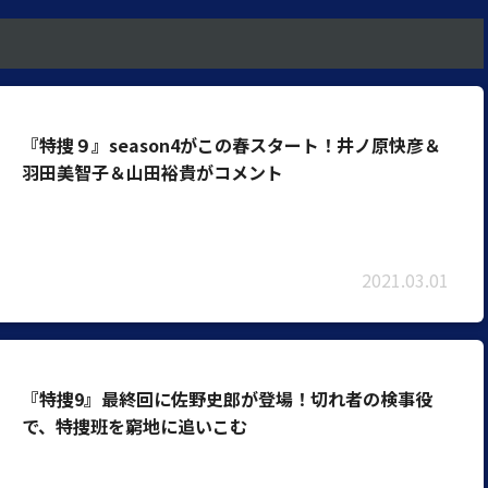
『特捜９』season4がこの春スタート！井ノ原快彦＆
羽田美智子＆山田裕貴がコメント
2021.03.01
『特捜9』最終回に佐野史郎が登場！切れ者の検事役
で、特捜班を窮地に追いこむ