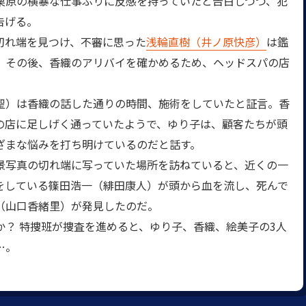
栗原の横暴な仕事ぶりに反感を持っていたと告白しつつ、犯
告げる。
切れ端を見つけ、不審に思った
浅輪直樹（井ノ原快彦）
は鑑
。その後、香織のアリバイを確かめるため、ヘッドスパの店
）は香織の話した通りの時間、施術をしていたと証言。香
の店に足しげく通っていたようで、ゆり子は、顧客たちが頭
ざまな悩みを打ち明けているのだと話す。
写真の切れ端に写っていた場所を訪ねていると、近くの一
をしている篠田浩一（緋田康人）が頭から血を流し、死んで
（山口香緒里）が発見したのだ。
？ 特捜班が捜査を進めると、ゆり子、香織、絵美子の3人
…。