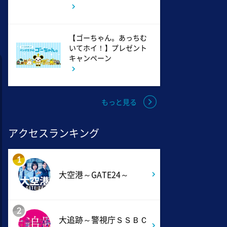
相棒16 #11
【ゴーちゃん。あっちむ
4:48
午後
いてホイ！】プレゼント
キャンペーン
スーパーJチャンネル 井澤健
太朗と森山みなみが<ニュース
のハテナ>を深掘り
もっと見る
6:50
よる
ザワつく!路線バスで寄り道の
アクセスランキング
旅 【“東京&横浜"2大都市の地
下街グルメを巡る!】
1
大空港～GATE24～
8:00
よる
マツコ&有吉 かりそめ天国
M-1王者たくろうの滋賀の魅力
2
プレゼンツアー
大追跡～警視庁ＳＳＢＣ