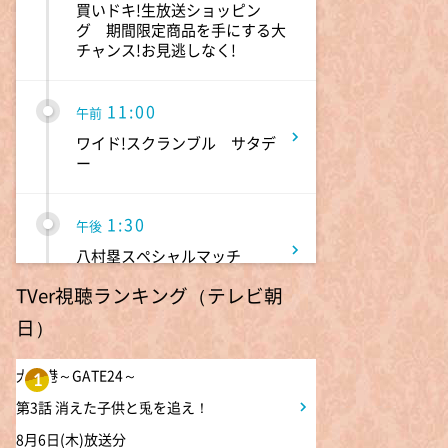
買いドキ!生放送ショッピン
グ 期間限定商品を手にする大
チャンス!お見逃しなく!
11:00
午前
ワイド!スクランブル サタデ
ー
1:30
午後
八村塁スペシャルマッチ
BLACK SAMURAI SUMMIT
TVer視聴ランキング（テレビ朝
日）
3:30
午後
なにわ男子の逆転男子 高橋恭
大空港～GATE24～
1
平の休日に密着!呼び出した仲
第3話 消えた子供と兎を追え！
良しのある人とは!?
8月6日(木)放送分