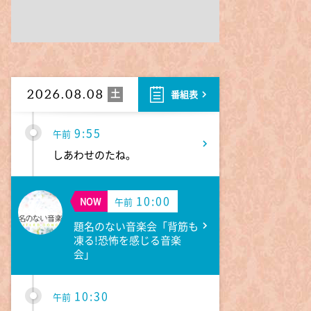
9:30
午前
1泊家族 傑作選 100年前に
タイプスリップ!?昭和大正の暮
らしをする衝撃家族
土
2026.08.08
番組表
9:55
午前
しあわせのたね。
10:00
NOW
午前
題名のない音楽会「背筋も
凍る!恐怖を感じる音楽
会」
10:30
午前