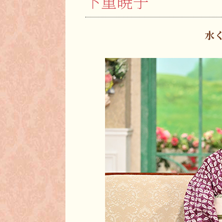
下重暁子
水