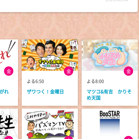
金
金
金
よる6:50
よる8:00
がれ
ザワつく！金曜日
マツコ&有吉 かりそ
め天国