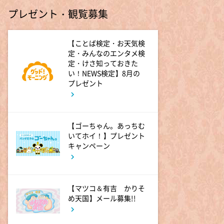
人生の楽園 夏の1時間!ふるさ
プレゼント・観覧募集
と大好きスペシャル
【ことば検定・お天気検
6:56
よる
定・みんなのエンタメ検
定・けさ知っておきた
サンド&芦田愛菜の博士ちゃ
い！NEWS検定】8月の
ん 伊藤沙莉が初参戦!!目利き
プレゼント
三択バトルSP
8:00
よる
【ゴーちゃん。あっちむ
池上彰のニュースそうだったの
いてホイ！】プレゼント
か!! 池上流映像ショーSP
キャンペーン
8:54
よる
タモリステーション 日本人と
【マツコ＆有吉 かりそ
石油 最前線 そもそも石油と
め天国】メール募集!!
は何なのか!?徹底取材!