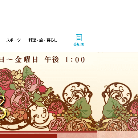
スポーツ
料理・旅・暮らし
番組表
4:00
あさ
ワカコさんとマサルくんのお宅
は買わないの??
4:25
あさ
渡辺篤史の建もの探訪
4:50
あさ