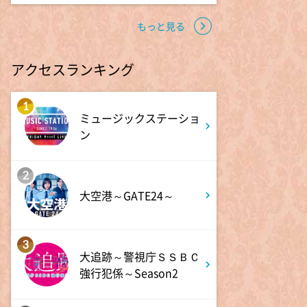
10:24
よる
もっと見る
サタデーステーション
アクセスランキング
10:52
よる
私の幸福時間
1
ミュージックステーショ
ン
10:56
よる
港時間
2
大空港～GATE24～
11:00
よる
熱闘甲子園 涙は、強さにな
3
る。
大追跡～警視庁ＳＳＢＣ
強行犯係～Season2
11:30
よる