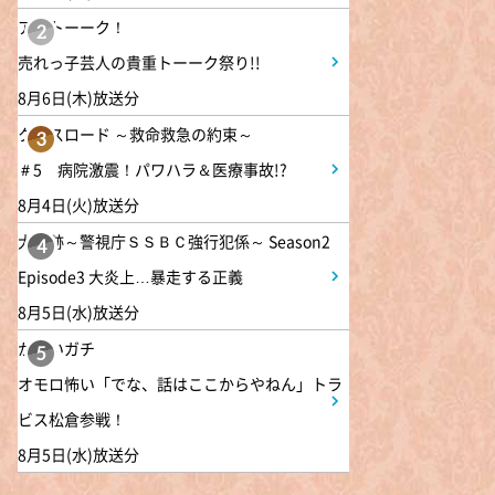
4:00
アメトーーク！
午後
2
バチバチSTAR
売れっ子芸人の貴重トーーク祭り!!
8月6日(木)放送分
4:30
午後
クロスロード ～救命救急の約束～
3
クレヨンしんちゃん 【スワン
＃5 病院激震！パワハラ＆医療事故!?
ボート伝説だゾ】
8月4日(火)放送分
大追跡～警視庁ＳＳＢＣ強行犯係～ Season2
4
5:00
午後
Episode3 大炎上…暴走する正義
ドラえもん 【ウラメシズキ
ン】ほか
8月5日(水)放送分
かまいガチ
5
5:30
午後
オモロ怖い「でな、話はここからやねん」トラ
ANNスーパーJチャンネル
ビス松倉参戦！
8月5日(水)放送分
6:00
よる