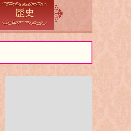
テレメンタリー2026「核を抱
く星-VOICE-」
5:20
あさ
日本のチカラ
5:50
あさ
ANNニュース
6:00
あさ
グッド!モーニング
8:00
あさ
朝だ!生です旅サラダ 坂本昌
行が思い出の地・静岡県で極上
旅&世界遺産特集!