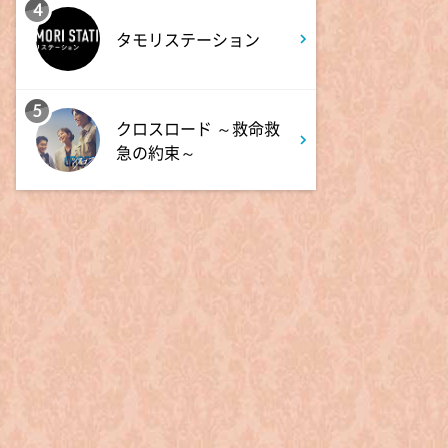
夏色の雲が恋と嵐をまきおこ
4
す #5
タモリステーション
0:00
深夜
5
天幕のジャードゥーガル
クロスロード ～救命救
#7【イマニメーション】
急の約束～
0:30
深夜
テレ朝サマフェス音楽LIVEダイ
ジェスト
1:00
深夜
タイムトラベルダディ #2
ダイアン津田ドラマ初主演作
品 脚本:上田誠
1:30
深夜