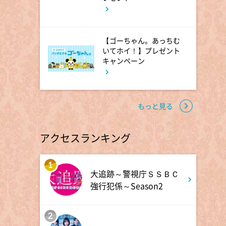
1:52
深夜
』 が
全力坂
【ゴーちゃん。あっちむ
いてホイ！】プレゼント
キャンペーン
1:57
深夜
FRUITS ZIPPERのNEW
KAWAIIってしてよ?
もっと見る
2:27
深夜
アクセスランキング
サクラミーツ 【強烈キャラ登
場】コロチキコント&オンリー
ワンミーツ完結編!!
1
おりま
大追跡～警視庁ＳＳＢＣ
強行犯係～Season2
2:52
深夜
EBiDAN熱中!朝までBUDDiiS
2