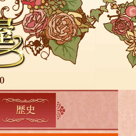
4:00
あさ
おはよう!時代劇 暴れん坊将
軍9 #18