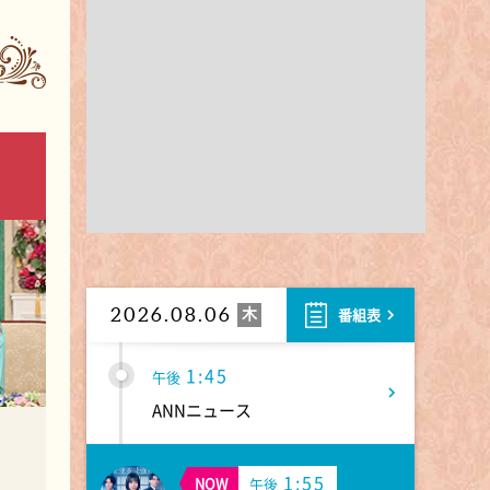
10:40
午前
大下容子ワイド!スクランブル
1:00
午後
徹子の部屋 高橋文哉
1:30
午後
DAIGOも台所 ～きょうの献
立 何にする?～ 今日はハム
の日!ごちそうに変身
木
2026.08.06
番組表
1:45
午後
ANNニュース
1:55
NOW
午後