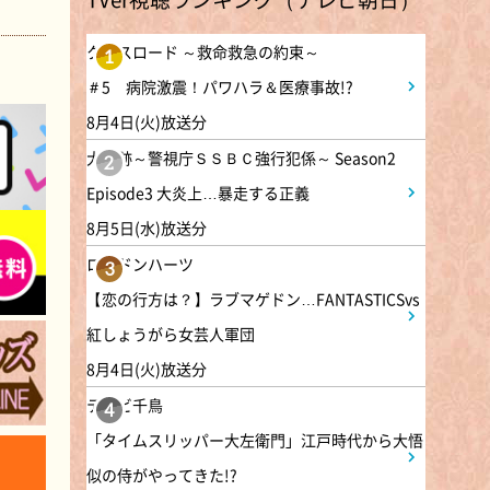
ー? 2時間SP
クロスロード ～救命救急の約束～
1
9:00
よる
＃5 病院激震！パワハラ＆医療事故!?
大空港～GATE24～ #3
8月4日(火)放送分
大追跡～警視庁ＳＳＢＣ強行犯係～ Season2
2
9:54
よる
Episode3 大炎上…暴走する正義
報道ステーション
8月5日(水)放送分
ロンドンハーツ
3
11:10
よる
【恋の行方は？】ラブマゲドン…FANTASTICSvs
熱闘甲子園 涙は、強さにな
紅しょうがら女芸人軍団
る。
8月4日(火)放送分
テレビ千鳥
11:40
よる
4
「タイムスリッパー大左衛門」江戸時代から大悟
And One
似の侍がやってきた!?