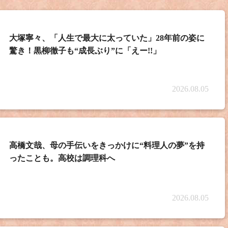
洋＆天海祐希と見る 伝説のスポーツ選手＆日本が誇る文化人SP
大塚寧々、「人生で最大に太っていた」28年前の姿に
驚き！黒柳徹子も“成長ぶり”に「えー!!」
ん』の放送日は、9月11日（木）を予定しております。
2026.08.05
ん』の放送日は、未定です。
の放送日は、未定です。
高橋文哉、母の手伝いをきっかけに“料理人の夢”を持
ったことも。高校は調理科へ
ん＆音無美紀子さん』の放送日は、8月12日（火）を予定して
2026.08.05
代を彩った歌手＆アイドル編』が放送されます！