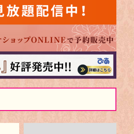
4:55
あさ
グッド!モーニング
8:00
あさ
羽鳥慎一モーニングショー
9:55
午前
有働由美子の健康案内人! 夏
こそ気をつけたい腰痛!ぎっく
り腰の予防&対策
10:10
午前
じゅん散歩