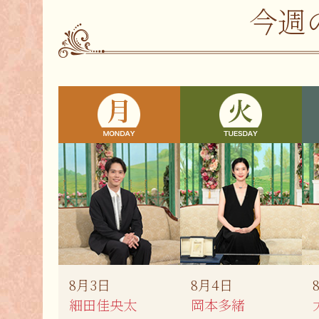
今週
8月3日
8月4日
細田佳央太
岡本多緒