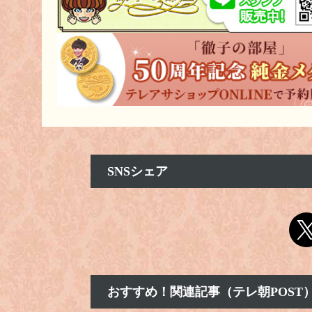
2026年1月13日
1月14日（水）放送予定でした『坂口涼太郎
2025年12月5日
『徹子の部屋50年目深掘りSP 第４弾 奇
2025年11月14日
『徹子の部屋SP 木村拓哉と時代を彩る名
SNSシェア
2025年11月11日
11月12日（水）放送予定でした『小倉蒼蛙さ
2025年10月21日
10月21日（火）放送予定でした『市毛良枝
10月22日（水）放送予定でした『篠田三郎
10月24日（金）放送予定でした『石原良純
おすすめ！関連記事（テレ朝POST