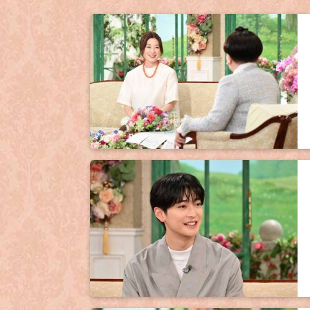
2025年10月3日
『徹子の部屋50年目深掘りSP 第３弾 大泉
放送されます！
2025年9月9日
9月10日（水）放送予定でした『コロッケさ
9月11日（木）放送予定でした『勝俣州和さ
2025年9月6日
9月9日（火）放送予定でした『追悼特集』
2025年7月30日
7月30日（水）放送予定でした『村井國夫さ
す。
2025年7月30日
『徹子の部屋50年目深掘りSP 第２弾 時