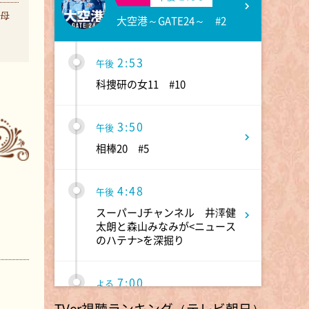
…母
大空港～GATE24～ #2
2:53
午後
科捜研の女11 #10
3:50
午後
相棒20 #5
4:48
午後
スーパーJチャンネル 井澤健
太朗と森山みなみが<ニュース
のハテナ>を深掘り
7:00
よる
。
相葉ヒロミのお困りですカ
TVer視聴ランキング（テレビ朝日）