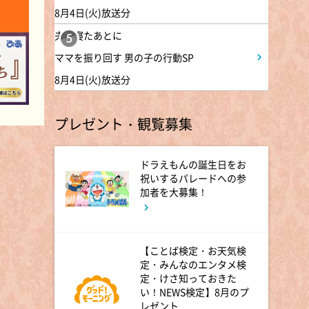
11:45
8月4日(火)放送分
よる
アメトーーク! CLUB配信で見
夫が寝たあとに
5
られる懐かし回&傑作回
ママを振り回す 男の子の行動SP
8月4日(火)放送分
0:45
深夜
見取り図じゃん 【1人で見
プレゼント・観覧募集
て】小声の会…アノ人が退場で
す
ドラえもんの誕生日をお
祝いするパレードへの参
1:15
深夜
加者を大募集！
あざとくて何が悪いの? 令和
最新!男女の出会いの場「相席
ラウンジ」に潜入調査!
【ことば検定・お天気検
定・みんなのエンタメ検
1:50
深夜
定・けさ知っておきた
い！NEWS検定】8月のプ
テレ朝サマフェスナビ
レゼント