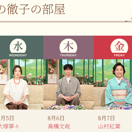
の徹子の部屋
8月5日
8月6日
8月7日
大塚寧々
高橋文哉
山村紅葉