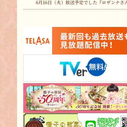
6月16日（火）放送予定でした『ロザンナさ
2026年5月15日
5月18日（月）放送予定でした『ジャン・レ
5月19日（火）放送予定でした『市川由紀乃
2026年3月13日
3月20日（金・祝）ゴールデン放送
“りくりゅうペア”が「徹子の部屋 特別編
2026年2月11日
『徹子の部屋50周年！めでたすぎでお祝いが
明日 よる8時から放送！
2026年2月1日
『祝！徹子の部屋50周年 超豪華！芸能界総
2月1日 午後5時から放送！