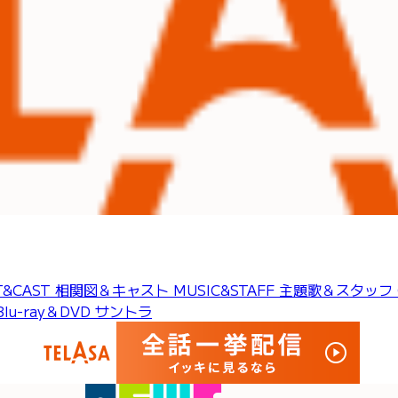
T&CAST
相関図＆キャスト
MUSIC&STAFF
主題歌＆スタッフ
Blu-ray＆DVD
サントラ