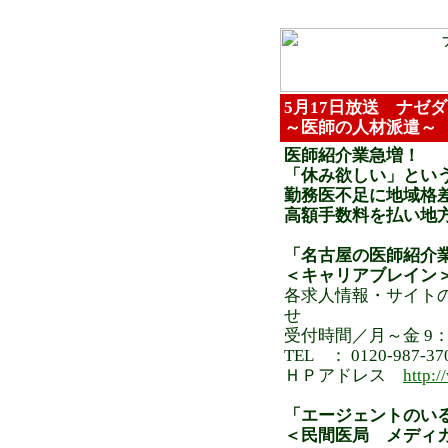
5月17日放送 ナゼ
～医師の人材派遣～
医師紹介業急増！
「休み欲しい」とい
勤務医不足に地域格
高額手数料を払い地
「名古屋の医師紹介
＜キャリアブレイン
各求人情報・サイト
せ
受付時間／月～金 9：0
TEL ： 0120-987-37
ＨＰアドレス
http:/
「エージェントのい
＜民間医局 メディ