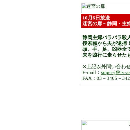
10月6日放送
迷宮の扉～静岡・主
静岡主婦バラバラ殺
捜索願から夫が逮捕
頭、手、足、凶器全
夫を凶行に走らせた
※上記以外問い合わ
E-mail：
super-j＠tv-as
FAX：03－3405－342