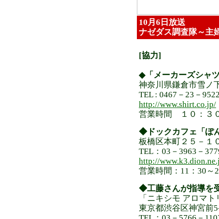
10月6日放送
ナゼダス調査隊～主
[協力]
◆「メーカーズシャ
神奈川県鎌倉市雪ノ
TEL : 0467－23－
http://www.shirt.co.jp/
営業時間 １０：３
◆ドックカフェ「ぽ
板橋区本町２５－１
TEL：03－3963－377
http://www.k3.dion.ne.
営業時間：11：30～2
◆工藤さんが指導を
「ニキシモ アロマト
東京都渋谷区神宮前5-
TEL：03－5766－110