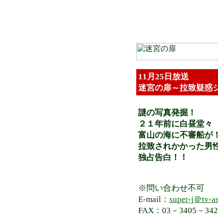
11月25日放送
迷宮の扉～拉致疑惑
謎の写真発掘！
２１年前に白昼堂々
富山の海に不審船が
拉致されかかった男
独占告白！！
※問い合わせ不可
E-mail：
super-j＠tv-as
FAX：03－3405－342