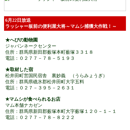
6月22日放送
ラッシャー板前の便利屋大将～マムシ捕獲大作戦！～
★へびの動物園
ジャパンネークセンター
住所：群馬県新田郡薮塚本町薮塚３３１８
電話：０２７７－７８－５１９３
★取材した宿
松井田町営国民宿舎 裏妙義 （うらみょうぎ）
住所：群馬県礁氷郡松井田町大字五料
電話：０２７－３９５－２６３１
★マムシが食べられるお店
マム本舗ナカゼン
住所：群馬県新田郡薮塚本町大字薮塚１２０－１－１
電話：０２７７－７８－８２２２