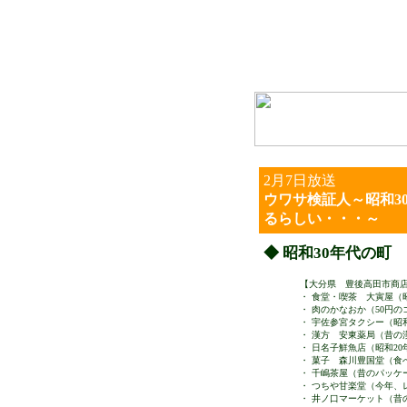
2月7日放送
ウワサ検証人～昭和3
るらしい・・・～
◆ 昭和30年代の町
【大分県 豊後高田市商
・ 食堂・喫茶 大寅屋（
・ 肉のかなおか（50円
・ 宇佐参宮タクシー（昭
・ 漢方 安東薬局（昔の
・ 日名子鮮魚店（昭和2
・ 菓子 森川豊国堂（食
・ 千嶋茶屋（昔のパッケ
・ つちや甘楽堂（今年、
・ 井ノ口マーケット（昔