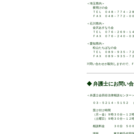
＜埼玉県内＞
夜明けの会
ＴＥＬ ０４８－７７４－２８
ＦＡＸ ０４８－７７２－００
＜石川県内＞
金沢あすなろ会
ＴＥＬ ０７６－２６９－１４
ＦＡＸ ０７６－２４０－０３
＜愛知県内＞
松山たちばなの会
ＴＥＬ ０８９－９３５－７２
ＦＡＸ ０８９－９３５－７２
※問い合わせが殺到しますので、
◆ 弁護士にお問い
＜弁護士会四谷法律相談センター
０３－５２１４－５１５２ （
受け付け時間
（月～金）９時３０分～１２時
（土曜日）９時３０分～１２時
相談料金 ３０分 ５０００
場所 東京都千代田区麹町