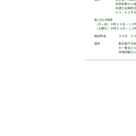
JR四谷駅から徒歩２分
弁護士会神田法律相
０３－５２８９－８８
受け付け時間
（月～金）９時３０分～１２時
（土曜日）９時３０分～１２時
相談料金 ３０分 ５００
場所 東京都千代田区神
大一東京ビル７
JR神田駅から徒歩４分