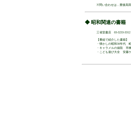
※問い合わせは…豊後高田商店街
◆ 昭和関連の書籍
三省堂書店 03-3233-3312
【番組で紹介した書籍】
・懐かしの昭和30年代 
・キャラメルの値段 市
・こども遊び大全 安藤ケ