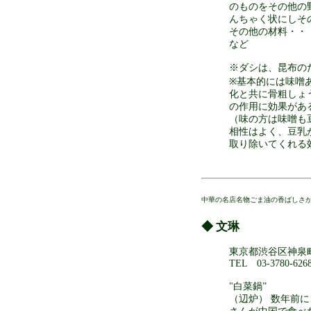
のものをその他の
んちゃく状にしそ
その他の材料・・
など
※ダシは、昆布の
※基本的には味噌
化と共に骨粗しょ
の作用に効果があ
（味の方は味噌も
相性はよく、豆乳
取り除いてくれる
中華の名店名物ごま油の香ばしさが
◆ 文琳
東京都渋谷区神泉町1
TEL 03-3780-626
"白菜鍋”
（辺炉） 数年前