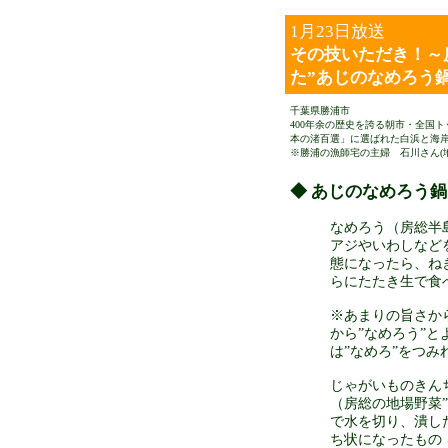
1月23日放送
その技いただき！～
た”あじのなめろう鍋
千葉県勝浦市
400年余の歴史を誇る朝市・全国
本の渚百選」に選ばれた白浜と海
※勝浦の漁師宅の主婦 石川さん(
◆ あじのなめろう鍋
なめろう（房総半
アジやいわしなど
態になったら、ね
らにたたき生で食
※あまりの旨さか
から”なめろう”と
は”なめろ”をつみ
じゃがいものきん
（房総の地場野菜”
で水を切り、潰し
ち状になったもの