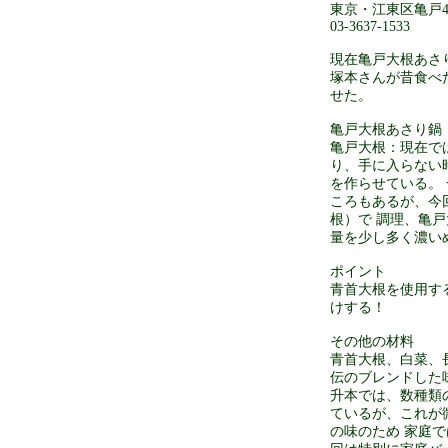
東京・江東区亀戸4-1
03-3637-1533
現在亀戸大根あさ
塚本さんが昔食べ
せた。
亀戸大根あさり鍋
亀戸大根：現在で
り、手に入らない
を作らせている。
ころもあるが、今
根）で 調理、亀
量を少し多く濃い
ポイント
青首大根を使用す
けする！
その他の材料
青首大根、白菜、
伝のブレンドした
升本では、数種類
ているが、これが
の味のため 家庭