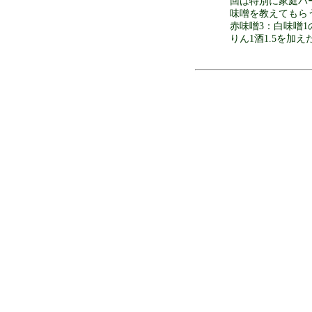
回は特別に家庭バ
味噌を教えてもら
赤味噌3：白味噌
りん1酒1.5を加え