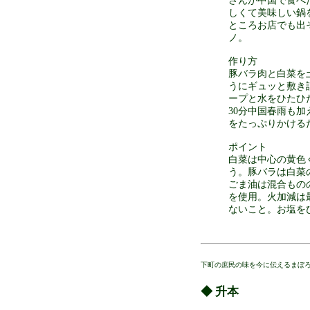
さんが中国で食べ
しくて美味しい鍋
ところお店でも出
ノ。
作り方
豚バラ肉と白菜を
うにギュッと敷き
ープと水をひたひた
30分中国春雨も
をたっぷりかける
ポイント
白菜は中心の黄色
う。豚バラは白菜
ごま油は混合もの
を使用。火加減は最
ないこと。お塩を
下町の庶民の味を今に伝えるまぼろ
◆ 升本