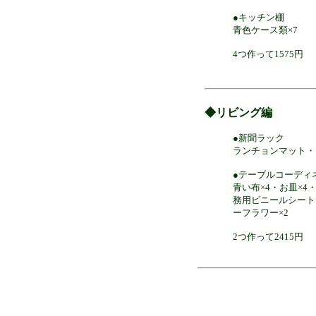
●キッチン棚
青色ケース類×7
4つ作って1575円
◆リビング編
●新聞ラック
ランチョンマット・
●テーブルコーディ
青い布×4・お皿×
務用ビニールシート×
ーフラワー×2
2つ作って2415円