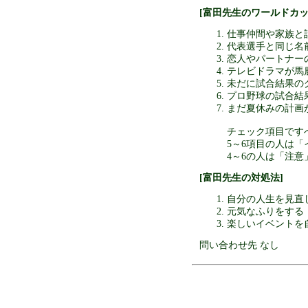
[富田先生のワールドカッ
仕事仲間や家族と
代表選手と同じ名
恋人やパートナー
テレビドラマが馬
未だに試合結果の
プロ野球の試合結
まだ夏休みの計画
チェック項目です
5～6項目の人は
4～6の人は「注意
[富田先生の対処法]
自分の人生を見直
元気なふりをする
楽しいイベントを
問い合わせ先 なし