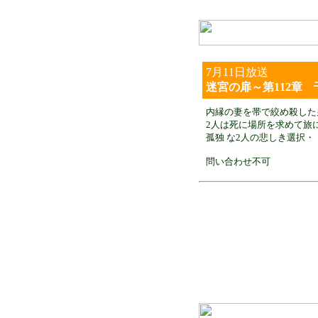
7月11日放送
迷宮の扉～第112章
内縁の妻を帯で絞め殺した
2人は死に場所を求めて旅
孤独 な2人の悲しき選択・
問い合わせ不可