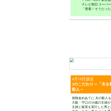
テレビ朝日 スーパ
「密着！そうだった
4月16日
放送
Jのこだわり～「夫を
殺人～
保険金めあてに 夫の殺人
大阪・守口の34歳の主婦
主婦と殺害を実行した男と