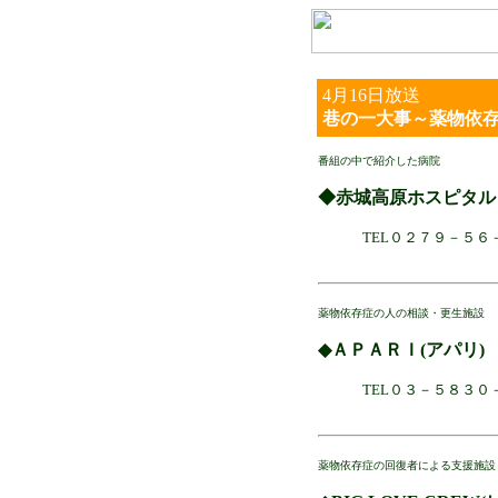
4月16日放送
巷の一大事～薬物依
番組の中で紹介した病院
◆赤城高原ホスピタル
TEL０２７９－５６
薬物依存症の人の相談・更生施設
◆ＡＰＡＲＩ(アパリ)
TEL０３－５８３０
薬物依存症の回復者による支援施設