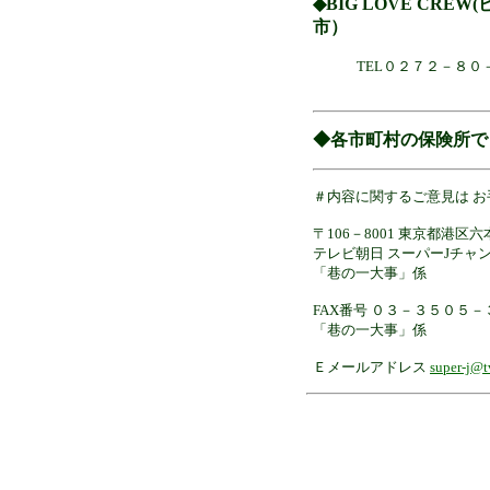
◆BIG LOVE CR
市）
TEL０２７２－８０
◆各市町村の保険所で
＃内容に関するご意見は お
〒106－8001 東京都港区六
テレビ朝日 スーパーJチャ
「巷の一大事」係
FAX番号 ０３－３５０５
「巷の一大事」係
Ｅメールアドレス
super-j@t