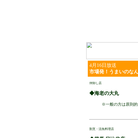
4月16日放送
市場発！うまいのな
仲卸し店
◆海老の大丸
※一般の方は原則的
割烹・活魚料理店