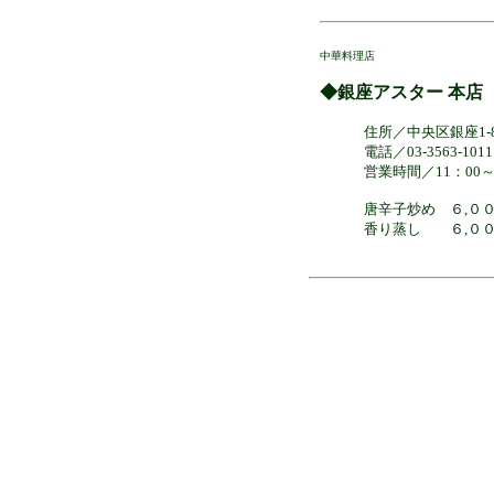
中華料理店
◆銀座アスター 本店
住所／中央区銀座1-8-1
電話／03-3563-1011
営業時間／11：00～
唐辛子炒め ６,０
香り蒸し ６,０