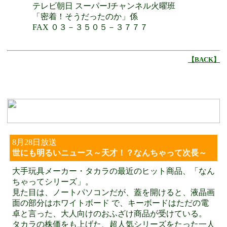
テレビ朝日 スーパーJチャンネル火曜班
「密着！そうだったのか」係
FAX ０３－３５０５－３７７７
【BACK】
8月28日放送
世にも明るいニュース～天才！？なんちゃって次長～
大手玩具メーカー・タカラの最近のヒット商品、「なん
ちゃってシリーズ」。
見た目は、ノートパソコンだが、蓋を開けると、液晶画
面の部分はホワイトボード で、キーボードはただの電
卓と言った、大人向けのおふざけ商品が受けている。
タカラの株価をも上げた、超人気シリーズをたった一人