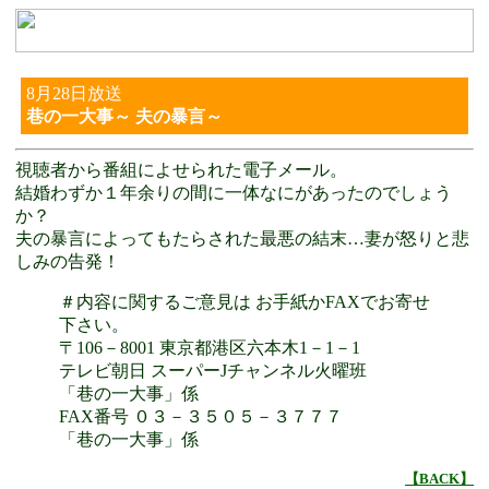
8月28日放送
巷の一大事～ 夫の暴言～
視聴者から番組によせられた電子メール。
結婚わずか１年余りの間に一体なにがあったのでしょう
か？
夫の暴言によってもたらされた最悪の結末…妻が怒りと悲
しみの告発！
＃内容に関するご意見は お手紙かFAXでお寄せ
下さい。
〒106－8001 東京都港区六本木1－1－1
テレビ朝日 スーパーJチャンネル火曜班
「巷の一大事」係
FAX番号 ０３－３５０５－３７７７
「巷の一大事」係
【BACK】